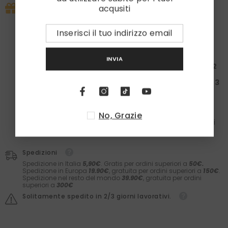
PROMO IN CORSO
acqusiti
Approfitta subito della nostra promo esclusiva:
la tua spesa ti regala un set
Laboratori Asteriti
e i
calzini in caldo cotone
Zazà!
Spendi almeno
100€
: Ricevi una
Box da 50€ + 1
paio
di calzini
INVIA
Spendi almeno
200€
: Ricevi una
Box da 150€ + 2
paia
di calzini
Spendi almeno
300€
: Ricevi una
Box da 200€ + 3
paia
di calzini
Nelle box troverai il meglio dei
Laboratori Asteriti
(filler,
sieri, prodotti barba e molto altro) e il comfort dei
No, Grazie
calzini
Zazà
in caldo cotone e
fatti in Italia
. Il valore dei
prodotti è garantito.
Spedizioni
Spedizione in Italia
5,90€
. Gratis per ordini superiori a
50€.
Spedizione in Europa
19.90€
, gratuita per ordini superiori a
150€
.
Spedizione nel resto del mondo
39.90€
, gratuita per ordini
superiori a
300€
Solitamente spedito in 2/3 giorni lavorativi.