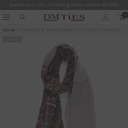
SALTA AL CONTENUTO
Spedizione in tutto il mondo gratuite a partire da 300€
0
0
e
Home
Products
Sciarpa Beige In Pura Lana Stampata 
Esaurito