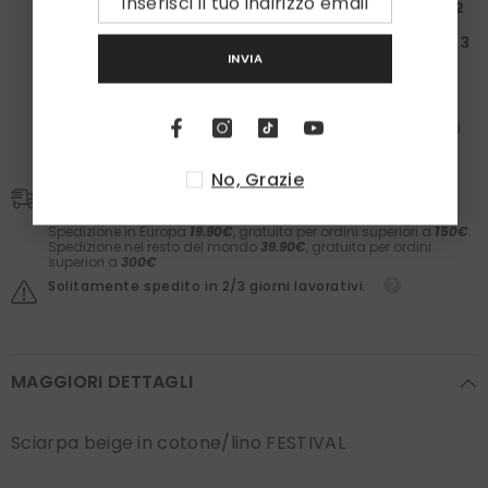
Spendi almeno
200€
: Ricevi una
Box da 150€ + 2
paia
di calzini
Spendi almeno
300€
: Ricevi una
Box da 200€ + 3
paia
di calzini
INVIA
Nelle box troverai il meglio dei
Laboratori Asteriti
(filler,
sieri, prodotti barba e molto altro) e il comfort dei
calzini
Zazà
in caldo cotone e
fatti in Italia
. Il valore dei
prodotti è garantito.
No, Grazie
Spedizioni
Spedizione in Italia
5,90€
. Gratis per ordini superiori a
50€.
Spedizione in Europa
19.90€
, gratuita per ordini superiori a
150€
.
Spedizione nel resto del mondo
39.90€
, gratuita per ordini
superiori a
300€
Solitamente spedito in 2/3 giorni lavorativi.
MAGGIORI DETTAGLI
Sciarpa beige in cotone/lino FESTIVAL