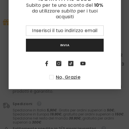
Di solito pronto in 2 ore
Subito per te uno sconto del
10%
da utilizzare
subito
per i tuoi
Visualizza le informazioni del negozio
acqusiti
PROMO IN CORSO
Approfitta subito della nostra promo esclusiva:
la tua spesa ti regala un set
Laboratori Asteriti
e i
calzini in caldo cotone
Zazà!
INVIA
Spendi almeno
100€
: Ricevi una
Box da 50€ + 1
paio
di calzini
Spendi almeno
200€
: Ricevi una
Box da 150€ + 2
paia
di calzini
Spendi almeno
300€
: Ricevi una
Box da 200€ + 3
paia
di calzini
No, Grazie
Nelle box troverai il meglio dei
Laboratori Asteriti
(filler,
sieri, prodotti barba e molto altro) e il comfort dei
calzini
Zazà
in caldo cotone e
fatti in Italia
. Il valore dei
prodotti è garantito.
Spedizioni
Spedizione in Italia
5,90€
. Gratis per ordini superiori a
50€.
Spedizione in Europa
19.90€
, gratuita per ordini superiori a
150€
.
Spedizione nel resto del mondo
39.90€
, gratuita per ordini
superiori a
300€
Solitamente spedito in 2/3 giorni lavorativi.