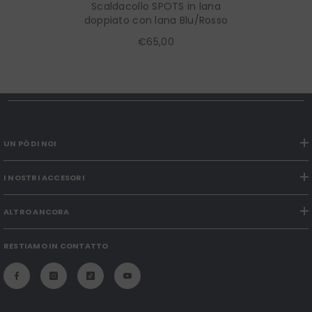
Scaldacollo SPOTS in lana
doppiato con lana Blu/Rosso
€65,00
UN PÒ DI NOI
I NOSTRI ACCESORI
ALTRO ANCORA
RESTIAMO IN CONTATTO