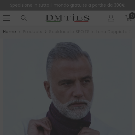
SALTA AL CONTENUTO
Spedizione in tutto il mondo gratuite a partire da 300€
0
0
e
Home
Products
Scaldacollo SPOTS In Lana Doppiato Co