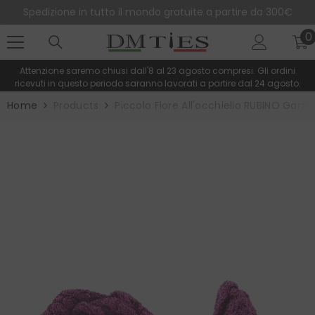
SALTA AL CONTENUTO
Spedizione in tutto il mondo gratuite a partire da 300€
0
0
e
Attenzione saremo chiusi dall'8 al 23 agosto compresi. Gli ordini
ricevuti in questo periodo saranno lavorati a partire dal 24 agosto.
Home
Products
Piccolo Fiore All'occhiello RUBINO Garza