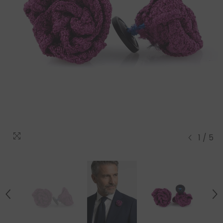
1
/
5