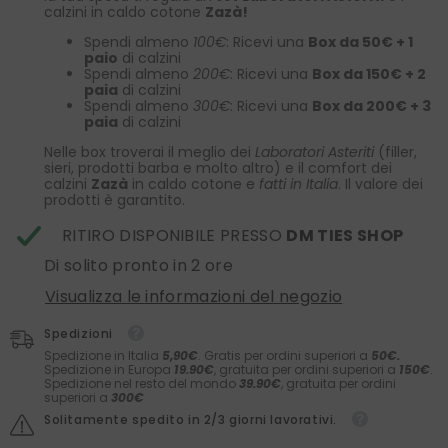
calzini in caldo cotone
Zazà!
Spendi almeno
100€
: Ricevi una
Box da 50€ + 1
paio
di calzini
Spendi almeno
200€
: Ricevi una
Box da 150€ + 2
paia
di calzini
Spendi almeno
300€
: Ricevi una
Box da 200€ + 3
paia
di calzini
Nelle box troverai il meglio dei
Laboratori Asteriti
(filler,
sieri, prodotti barba e molto altro) e il comfort dei
calzini
Zazà
in caldo cotone e
fatti in Italia
. Il valore dei
prodotti è garantito.
RITIRO DISPONIBILE PRESSO
DM TIES SHOP
Di solito pronto in 2 ore
Visualizza le informazioni del negozio
Spedizioni
Spedizione in Italia
5,90€
. Gratis per ordini superiori a
50€.
Spedizione in Europa
19.90€
, gratuita per ordini superiori a
150€
.
Spedizione nel resto del mondo
39.90€
, gratuita per ordini
superiori a
300€
Solitamente spedito in 2/3 giorni lavorativi.