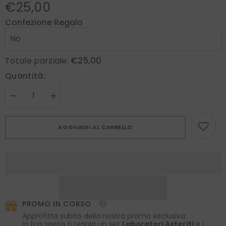
€25,00
Confezione Regalo
€25,00
Totale parziale:
Quantità:
Diminuire
Aumenta
la
la
quantità
quantità
per
per
AGGIUNGI AL CARRELLO
Piccolo
Piccolo
fiore
fiore
all&#39;occhiello
all&#39;occhiello
ONICE
ONICE
Garza
Garza
di
di
seta-
seta-
Beige
Beige
scuro
scuro
PROMO IN CORSO
Approfitta subito della nostra promo esclusiva:
la tua spesa ti regala un set
Laboratori Asteriti
e i