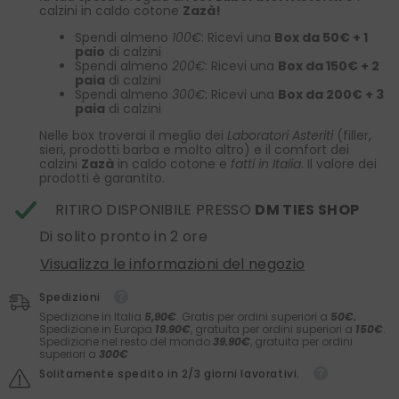
calzini in caldo cotone
Zazà!
Spendi almeno
100€
: Ricevi una
Box da 50€ + 1
paio
di calzini
Spendi almeno
200€
: Ricevi una
Box da 150€ + 2
paia
di calzini
Spendi almeno
300€
: Ricevi una
Box da 200€ + 3
paia
di calzini
Nelle box troverai il meglio dei
Laboratori Asteriti
(filler,
sieri, prodotti barba e molto altro) e il comfort dei
calzini
Zazà
in caldo cotone e
fatti in Italia
. Il valore dei
prodotti è garantito.
RITIRO DISPONIBILE PRESSO
DM TIES SHOP
Di solito pronto in 2 ore
Visualizza le informazioni del negozio
Spedizioni
Spedizione in Italia
5,90€
. Gratis per ordini superiori a
50€.
Spedizione in Europa
19.90€
, gratuita per ordini superiori a
150€
.
Spedizione nel resto del mondo
39.90€
, gratuita per ordini
superiori a
300€
Solitamente spedito in 2/3 giorni lavorativi.