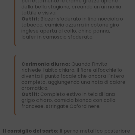
perfettamente le trame grezze tipiche
della bella stagione, creando un'armonia
tattile e visiva.
Outfit:
Blazer sfoderato in lino nocciola o
tabacco, camicia azzurra in cotone giro
inglese aperta al collo, chino panna,
loafer in camoscio sfoderato.
Cerimonia diurna:
Quando l'invito
richiede l'abito chiaro, il fiore all'occhiello
diventa il punto focale che ancora l'intero
completo, aggiungendo una nota di calore
cromatico.
Outfit:
Completo estivo in tela di lana
grigio chiaro, camicia bianca con collo
francese, stringate Oxford nere.
Il consiglio del sarto:
Il perno metallico posteriore