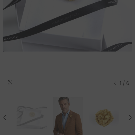
1
/
6