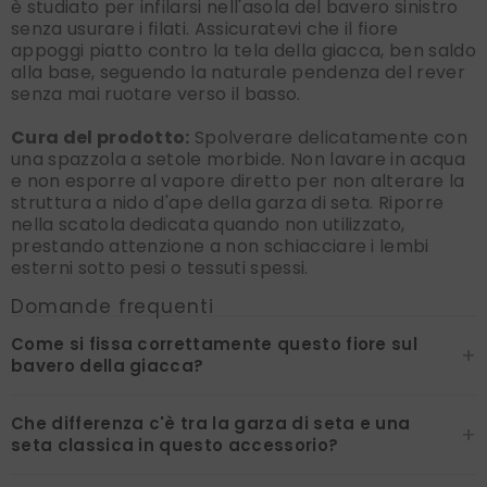
è studiato per infilarsi nell'asola del bavero sinistro
senza usurare i filati. Assicuratevi che il fiore
appoggi piatto contro la tela della giacca, ben saldo
alla base, seguendo la naturale pendenza del rever
senza mai ruotare verso il basso.
Cura del prodotto:
Spolverare delicatamente con
una spazzola a setole morbide. Non lavare in acqua
e non esporre al vapore diretto per non alterare la
struttura a nido d'ape della garza di seta. Riporre
nella scatola dedicata quando non utilizzato,
prestando attenzione a non schiacciare i lembi
esterni sotto pesi o tessuti spessi.
Domande frequenti
Come si fissa correttamente questo fiore sul
+
bavero della giacca?
Che differenza c'è tra la garza di seta e una
+
seta classica in questo accessorio?