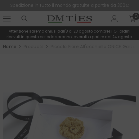
SALTA AL CONTENUTO
Spedizione in tutto il mondo gratuite a partire da 300€
0
0
e
Attenzione saremo chiusi dall'8 al 23 agosto compresi. Gli ordini
ricevuti in questo periodo saranno lavorati a partire dal 24 agosto.
Home
Products
Piccolo Fiore All'occhiello ONICE Garza