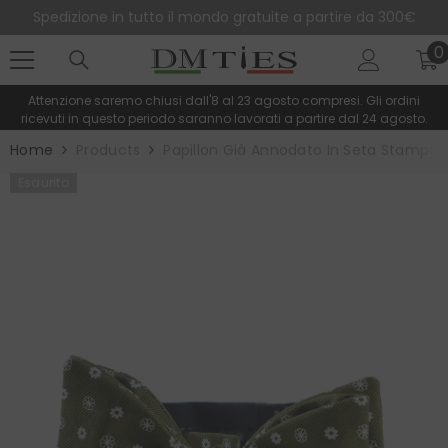
SALTA AL CONTENUTO
Spedizione in tutto il mondo gratuite a partire da 300€
0
0
e
Attenzione saremo chiusi dall'8 al 23 agosto compresi. Gli ordini
ricevuti in questo periodo saranno lavorati a partire dal 24 agosto.
Home
Products
Papillon Già Annodato In Seta Stampat
Esaurito