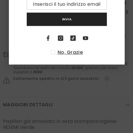
Spendi almeno
200€
: Ricevi una
Box da 150€ + 2
paia
di calzini
Spendi almeno
300€
: Ricevi una
Box da 200€ + 3
paia
di calzini
INVIA
Nelle box troverai il meglio dei
Laboratori Asteriti
(filler,
sieri, prodotti barba e molto altro) e il comfort dei
calzini
Zazà
in caldo cotone e
fatti in Italia
. Il valore dei
prodotti è garantito.
No, Grazie
Spedizioni
Spedizione in Italia
5,90€
. Gratis per ordini superiori a
50€.
Spedizione in Europa
19.90€
, gratuita per ordini superiori a
150€
.
Spedizione nel resto del mondo
39.90€
, gratuita per ordini
superiori a
300€
Solitamente spedito in 2/3 giorni lavorativi.
MAGGIORI DETTAGLI
Papillon già annodato in seta stampata inglese
NOEMI Verde