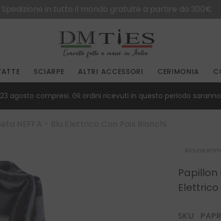
Spedizione in tutto il mondo gratuite a partire da 300€
VATTE
SCIARPE
ALTRI ACCESSORI
CERIMONIA
C
23 agosto compresi. Gli ordini ricevuti in questo periodo saranno 
eta NEFFA - Blu Elettrico Con Pois Bianchi
Alcune imma
Papillon
Elettrico
SKU:
PAP