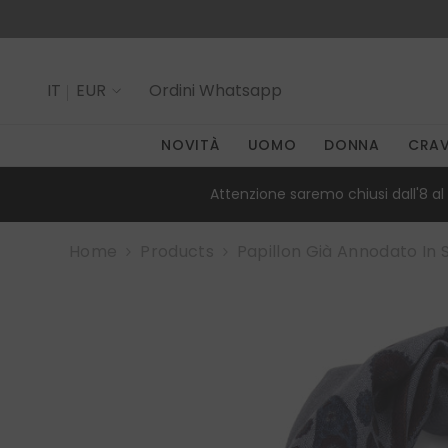
SALTA AL CONTENUTO
IT
EUR
Ordini
Whatsapp
IT
NOVITÀ
UOMO
DONNA
CRA
EN
Attenzione saremo chiusi dall'8 al 
Home
Products
Papillon Già Annodato In S