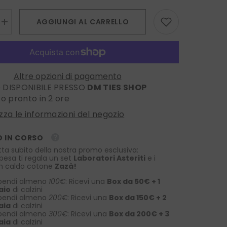
AGGIUNGI AL CARRELLO
Aumenta
la
quantità
per
Papillon
già
annodato
Altre opzioni di pagamento
in
O DISPONIBILE PRESSO
DM TIES SHOP
seta
NEFFA
ito pronto in 2 ore
-
Blu
izza le informazioni del negozio
Elettrico
con
pois
 IN CORSO
Bianchi
tta subito della nostra promo esclusiva:
spesa ti regala un set
Laboratori Asteriti
e i
 in caldo cotone
Zazà!
pendi almeno
100€
: Ricevi una
Box da 50€ + 1
aio
di calzini
pendi almeno
200€
: Ricevi una
Box da 150€ + 2
aia
di calzini
pendi almeno
300€
: Ricevi una
Box da 200€ + 3
aia
di calzini