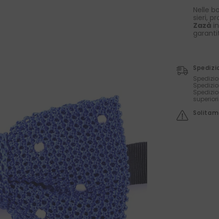
Nelle bo
sieri, p
Zazà
in
garanti
Spedizi
Spedizio
Spedizio
Spedizio
superior
Solitame