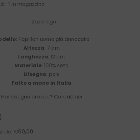
tà:
1 In magazzino
odello
: Papillon uomo già annodato
Altezza
: 7 cm
Lunghezza
: 12 cm
Materiale
: 100% seta
Disegno
: pois
Fatto a mano in Italia
Hai bisogno di aiuto? Contattaci
0
€60,00
ziale: