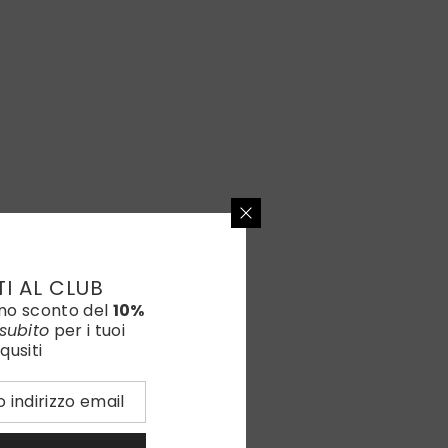
TI AL CLUB
uno sconto del
10%
subito
per i tuoi
qusiti