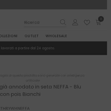
0
0
elemen
OLLEZIONI
OUTLET
WHOLESALE
lavorati a partire dal 24 agosto.
gini di questo prodotto sono generate con intelligenza
artificiale.
 già annodato in seta NEFFA - Blu
 con pois Bianchi
RTHRYWHNEFFA