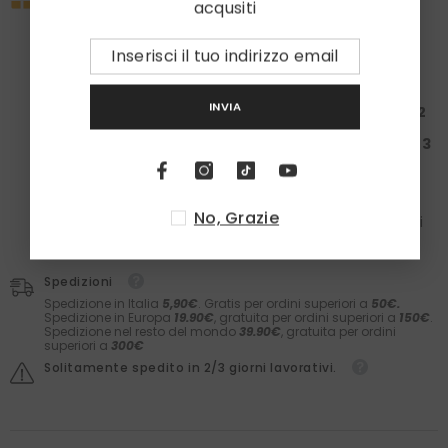
acqusiti
Approfitta subito della nostra promo esclusiva:
la tua spesa ti regala un set
Laboratori Asteriti
e i
calzini in caldo cotone
Zazà!
Spendi almeno
100€
: Ricevi una
Box da 50€ + 1
paio
di calzini
INVIA
Spendi almeno
200€
: Ricevi una
Box da 150€ + 2
paia
di calzini
Spendi almeno
300€
: Ricevi una
Box da 200€ + 3
paia
di calzini
Nelle box troverai il meglio dei
Laboratori Asteriti
(filler,
sieri, prodotti barba e molto altro) e il comfort dei
No, Grazie
calzini
Zazà
in caldo cotone e
fatti in Italia
. Il valore dei
prodotti è garantito.
Spedizioni
Spedizione in Italia
5,90€
. Gratis per ordini superiori a
50€.
Spedizione in Europa
19.90€
, gratuita per ordini superiori a
150€
.
Spedizione nel resto del mondo
39.90€
, gratuita per ordini
superiori a
300€
Solitamente spedito in 2/3 giorni lavorativi.