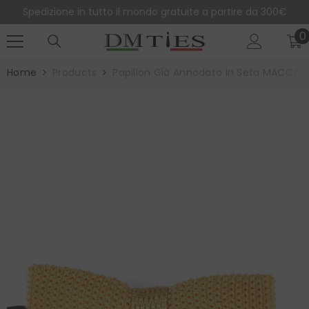
SALTA AL CONTENUTO
Spedizione in tutto il mondo gratuite a partire da 300€
0
0
e
Home
Products
Papillon Già Annodato In Seta MACCA G