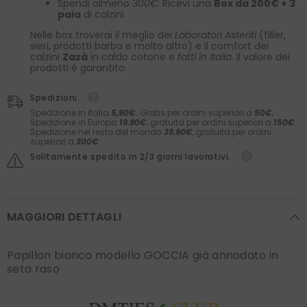
Spendi almeno
300€
: Ricevi una
Box da 200€ + 3
paia
di calzini
Nelle box troverai il meglio dei
Laboratori Asteriti
(filler,
sieri, prodotti barba e molto altro) e il comfort dei
calzini
Zazà
in caldo cotone e
fatti in Italia
. Il valore dei
prodotti è garantito.
Spedizioni
Spedizione in Italia
5,90€
. Gratis per ordini superiori a
50€.
Spedizione in Europa
19.90€
, gratuita per ordini superiori a
150€
.
Spedizione nel resto del mondo
39.90€
, gratuita per ordini
superiori a
300€
Solitamente spedito in 2/3 giorni lavorativi.
MAGGIORI DETTAGLI
Papillon bianco modello GOCCIA già annodato in
seta raso