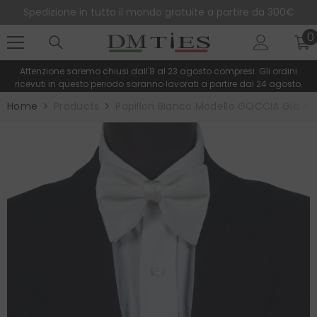
SALTA AL CONTENUTO
Spedizione in tutto il mondo gratuite a partire da 300€
0
0
e
Attenzione saremo chiusi dall'8 al 23 agosto compresi. Gli ordini
ricevuti in questo periodo saranno lavorati a partire dal 24 agosto.
Home
Products
Papillon Bianco Modello GOCCIA Già An