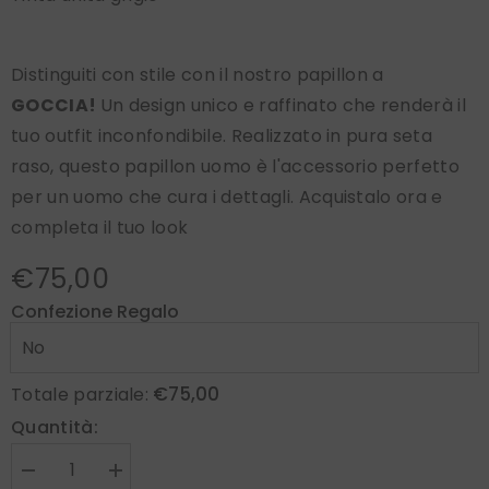
Distinguiti con stile con il nostro papillon a
GOCCIA!
Un design unico e raffinato che renderà il
tuo outfit inconfondibile. Realizzato in pura seta
raso, questo papillon uomo è l'accessorio perfetto
per un uomo che cura i dettagli. Acquistalo ora e
completa il tuo look
€75,00
Confezione Regalo
€75,00
Totale parziale:
Quantità:
Diminuire
Aumenta