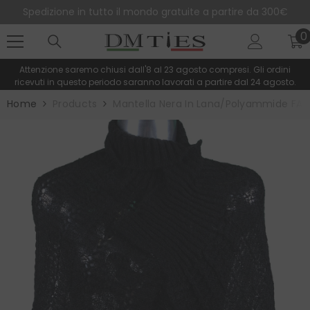
SALTA AL CONTENUTO
Spedizione in tutto il mondo gratuite a partire da 300€
0
0
e
Attenzione saremo chiusi dall'8 al 23 agosto compresi. Gli ordini
ricevuti in questo periodo saranno lavorati a partire dal 24 agosto.
Home
Products
Mantella Nera In Lana/polyammide FAB