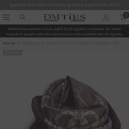
SALTA AL CONTENUTO
Spedizione in tutto il mondo gratuite a partire da 300€
0
0
e
Attenzione saremo chiusi dall'8 al 23 agosto compresi. Gli ordini
ricevuti in questo periodo saranno lavorati a partire dal 24 agosto.
Home
Products
Foulard In Pura Seta Stampata LADY B
Esaurito