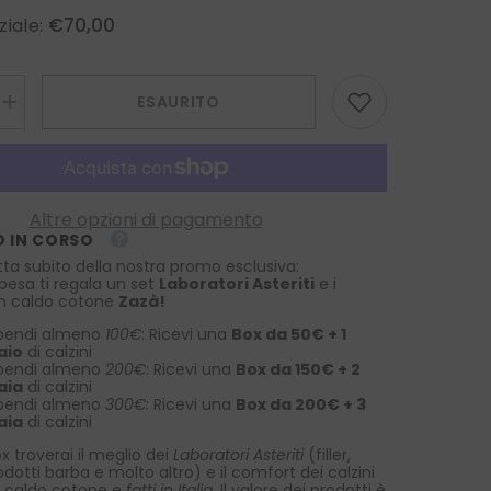
€70,00
ziale:
ESAURITO
Aumenta
la
quantità
per
Foulard
in
pura
Altre opzioni di pagamento
seta
 IN CORSO
stampata
GOOD
tta subito della nostra promo esclusiva:
LUCK
spesa ti regala un set
Laboratori Asteriti
e i
Blu/Verde
 in caldo cotone
Zazà!
pendi almeno
100€
: Ricevi una
Box da 50€ + 1
aio
di calzini
pendi almeno
200€
: Ricevi una
Box da 150€ + 2
aia
di calzini
pendi almeno
300€
: Ricevi una
Box da 200€ + 3
aia
di calzini
x troverai il meglio dei
Laboratori Asteriti
(filler,
rodotti barba e molto altro) e il comfort dei calzini
 caldo cotone e
fatti in Italia
. Il valore dei prodotti è