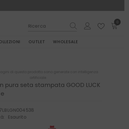
0
0
elemen
OLLEZIONI
OUTLET
WHOLESALE
gini di questo prodotto sono generate con intelligenza
artificiale.
 in pura seta stampata GOOD LUCK
de
7LBLGN004538
tà:
Esaurito