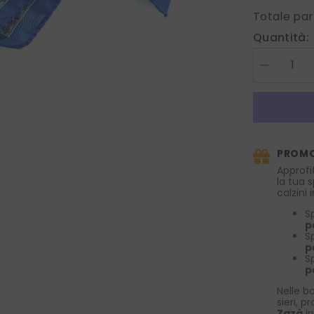
Totale par
Quantità:
Diminuire
la
quantità
per
Foulard
in
pura
seta
PROMO
stampata
GOOD
Approfi
LUCK
la tua 
Blu/Verde
calzini
S
p
S
p
S
p
Nelle bo
sieri, p
Zazà
in