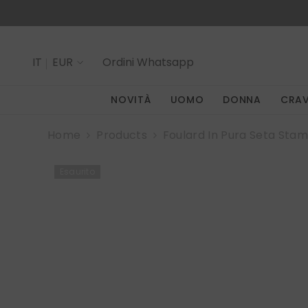
SALTA AL CONTENUTO
IT
EUR
Ordini
Whatsapp
IT
NOVITÀ
UOMO
DONNA
CRA
EN
Home
Products
Foulard In Pura Seta St
Esaurito