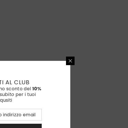
TI AL CLUB
uno sconto del
10%
subito
per i tuoi
qusiti