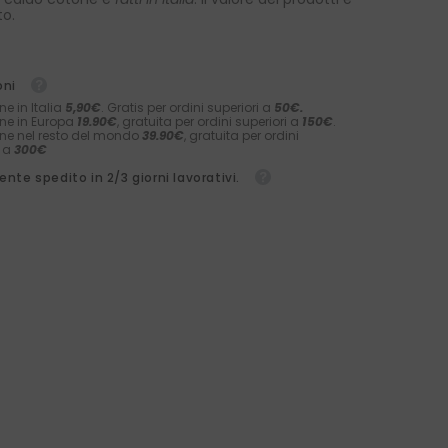
to.
oni
ne in Italia
5,90€
. Gratis per ordini superiori a
50€.
ne in Europa
19.90€
, gratuita per ordini superiori a
150€
.
ne nel resto del mondo
39.90€
, gratuita per ordini
i a
300€
nte spedito in 2/3 giorni lavorativi.