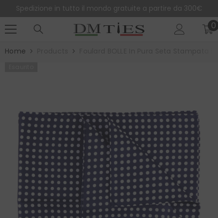
SALTA AL CONTENUTO
Spedizione in tutto il mondo gratuite a partire da 300€
0
0
e
Home
Products
Foulard BOLLE In Pura Seta Stampata B
Esaurito