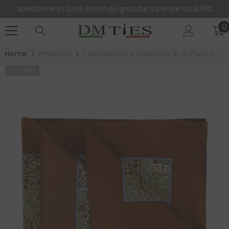
SALTA AL CONTENUTO
Spedizione in tutto il mondo gratuite a partire da 300€
0
0
e
Home
Products
Fazzoletto Da Taschino XL In Puro Cot
Esaurito