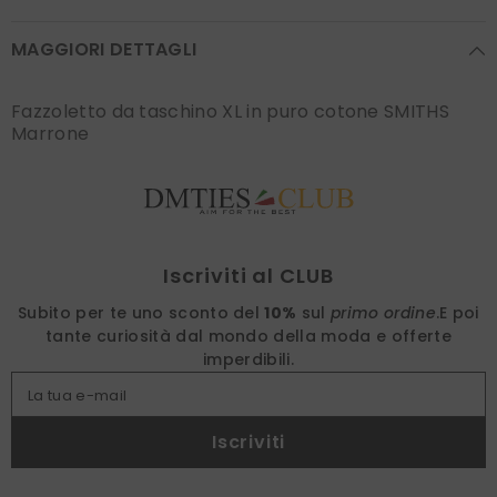
MAGGIORI DETTAGLI
Fazzoletto da taschino XL in puro cotone SMITHS
Marrone
Find nearest
Iscriviti al CLUB
Subito per te uno sconto del
10%
sul
primo ordine
.
E poi
tante curiosità dal mondo della moda e offerte
imperdibili.
La tua e-mail
Iscriviti