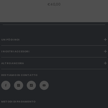
Marrone
€40,00
UN PÒ DI NOI
I NOSTRI ACCESORI
ALTRO ANCORA
RESTIAMO IN CONTATTO
METODI DI PAGAMENTO