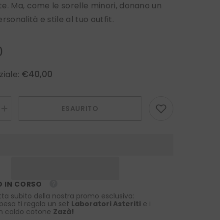
e. Ma, come le sorelle minori, donano un
rsonalità e stile al tuo outfit.
0
€40,00
ziale:
ESAURITO
Aumenta
la
quantità
per
Fazzoletto
da
taschino
XL
DROPS
in
 IN CORSO
pura
seta
tta subito della nostra promo esclusiva:
stampata
spesa ti regala un set
Laboratori Asteriti
e i
Verde
 in caldo cotone
Zazà!