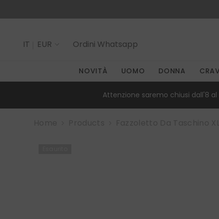
SALTA AL CONTENUTO
IT
EUR
Ordini
Whatsapp
IT
NOVITÀ
UOMO
DONNA
CRA
EN
Attenzione saremo chiusi dall'8 al 
Home
Products
Fazzoletto Da Taschino X
Esaurito