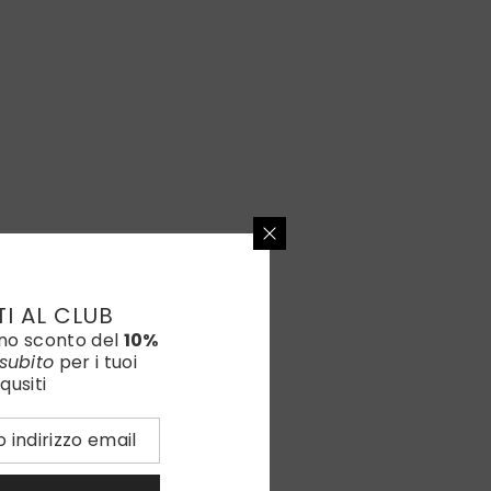
TI AL CLUB
uno sconto del
10%
subito
per i tuoi
qusiti