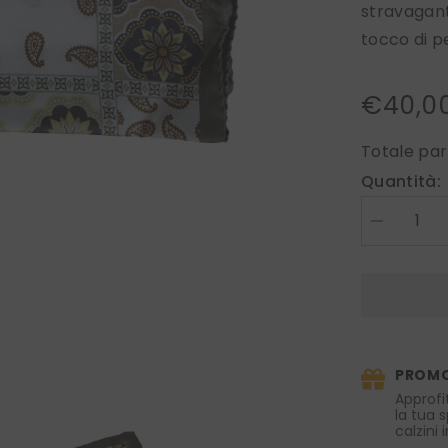
stravagant
tocco di pe
€40,0
Totale par
Quantità:
Diminuire
la
quantità
per
Fazzoletto
da
taschino
XL
DROPS
in
PROMO
pura
seta
Approfi
stampata
la tua 
Verde
calzini