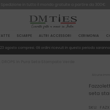
Spedizione in tutto il mondo gratuite a partire da 300€
VATTE
SCIARPE
ALTRI ACCESSORI
CERIMONIA
C
23 agosto compresi. Gli ordini ricevuti in questo periodo saranno 
L DROPS In Pura Seta Stampata Verde
Alcune imma
Fazzolet
seta st
SKU:
FAZX