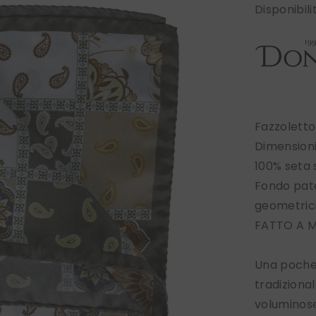
Disponibili
Fazzoletto
Dimension
100% seta
Fondo pat
geometrici
FATTO A M
Una pochet
tradiziona
voluminose