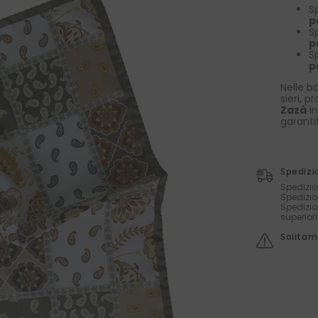
S
p
S
p
S
p
Nelle bo
sieri, p
Zazà
in
garanti
Spedizi
Spedizio
Spedizio
Spedizio
superior
Solitame