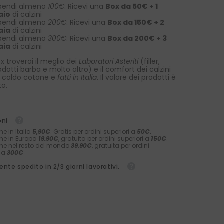
pendi almeno
100€
: Ricevi una
Box da 50€ + 1
aio
di calzini
pendi almeno
200€
: Ricevi una
Box da 150€ + 2
aia
di calzini
pendi almeno
300€
: Ricevi una
Box da 200€ + 3
aia
di calzini
x troverai il meglio dei
Laboratori Asteriti
(filler,
rodotti barba e molto altro) e il comfort dei calzini
 caldo cotone e
fatti in Italia
. Il valore dei prodotti è
to.
oni
ne in Italia
5,90€
. Gratis per ordini superiori a
50€.
ne in Europa
19.90€
, gratuita per ordini superiori a
150€
.
ne nel resto del mondo
39.90€
, gratuita per ordini
i a
300€
nte spedito in 2/3 giorni lavorativi.