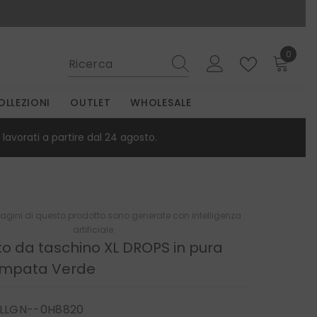
0
0
elemen
OLLEZIONI
OUTLET
WHOLESALE
lavorati a partire dal 24 agosto.
gini di questo prodotto sono generate con intelligenza
artificiale.
to da taschino XL DROPS in pura
ampata Verde
LLGN--0H8820