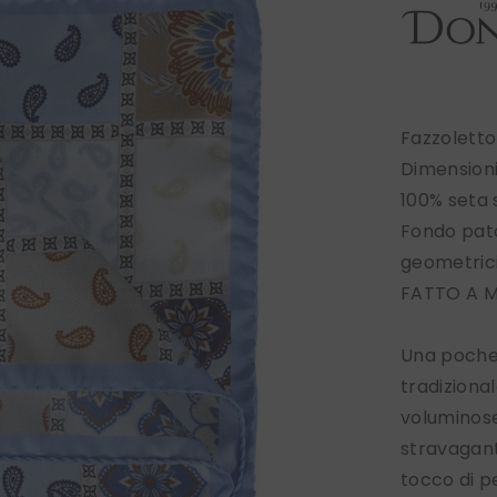
Fazzoletto
Dimension
100% seta
Fondo patc
geometrici
FATTO A M
Una pochet
tradiziona
voluminose
stravagant
tocco di pe