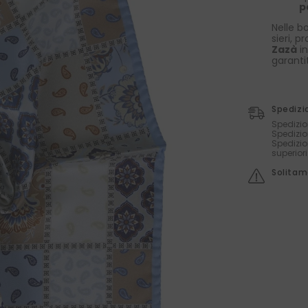
p
Nelle bo
sieri, p
Zazà
in
garanti
Spedizi
Spedizio
Spedizio
Spedizio
superior
Solitame