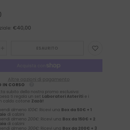
0
€40,00
ziale:
ESAURITO
Aumenta
la
quantità
per
Fazzoletto
da
taschino
Altre opzioni di pagamento
XL
 IN CORSO
DROPS
in
tta subito della nostra promo esclusiva:
pura
spesa ti regala un set
Laboratori Asteriti
e i
seta
 in caldo cotone
Zazà!
stampata
ge
Celeste/Beige
pendi almeno
100€
: Ricevi una
Box da 50€ + 1
aio
di calzini
pendi almeno
200€
: Ricevi una
Box da 150€ + 2
aia
di calzini
pendi almeno
300€
: Ricevi una
Box da 200€ + 3