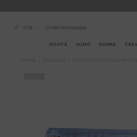
SALTA AL CONTENUTO
IT
EUR
Ordini
Whatsapp
IT
NOVITÀ
UOMO
DONNA
CRA
EN
Home
Products
Fazzoletto Da Taschino X
Esaurito