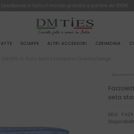
Spedizione in tutto il mondo gratuite a partire da 300€
VATTE
SCIARPE
ALTRI ACCESSORI
CERIMONIA
C
L DROPS In Pura Seta Stampata Celeste/Beige
Alcune imma
Fazzolet
seta st
SKU:
FAZX
Disponibili