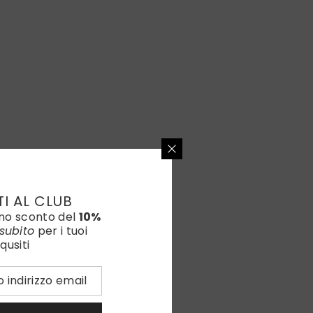
TI AL CLUB
uno sconto del
10%
subito
per i tuoi
qusiti