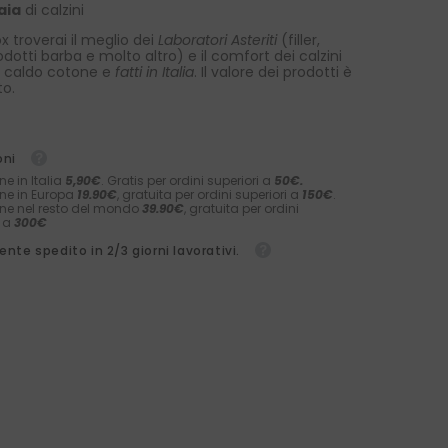
aia
di calzini
x troverai il meglio dei
Laboratori Asteriti
(filler,
rodotti barba e molto altro) e il comfort dei calzini
 caldo cotone e
fatti in Italia
. Il valore dei prodotti è
to.
oni
ne in Italia
5,90€
. Gratis per ordini superiori a
50€.
ne in Europa
19.90€
, gratuita per ordini superiori a
150€
.
ne nel resto del mondo
39.90€
, gratuita per ordini
i a
300€
nte spedito in 2/3 giorni lavorativi.