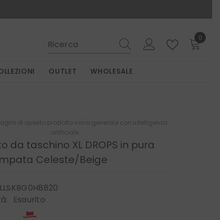
0
0
elemen
OLLEZIONI
OUTLET
WHOLESALE
gini di questo prodotto sono generate con intelligenza
artificiale.
to da taschino XL DROPS in pura
ampata Celeste/Beige
LLSKBG0H8820
tà:
Esaurito