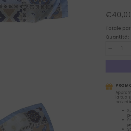
€40,0
Totale par
Quantità:
Diminuire
la
quantità
per
Fazzoletto
da
taschino
XL
PROMO
DROPS
in
Approfi
pura
la tua 
seta
calzini
stampata
Celeste/Bei
S
p
S
p
S