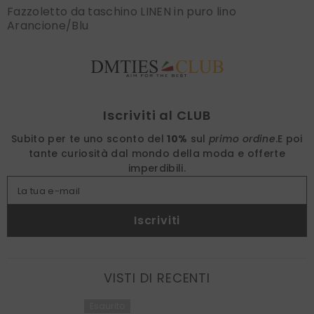
Fazzoletto da taschino LINEN in puro lino
Arancione/Blu
Find nearest
Iscriviti al CLUB
Subito per te uno sconto del
10%
sul
primo ordine
.
E poi
tante curiosità dal mondo della moda e offerte
imperdibili.
La tua e-mail
Iscriviti
VISTI DI RECENTI
Esaurito