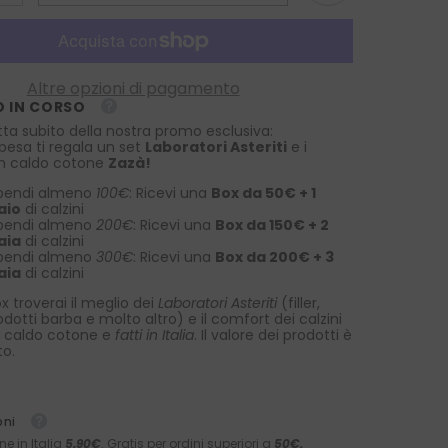
la
quantità
per
Fazzoletto
da
taschino
Altre opzioni di pagamento
in
 IN CORSO
puro
lino
tta subito della nostra promo esclusiva:
LINEN
spesa ti regala un set
Laboratori Asteriti
e i
Lilla/Bianco
 in caldo cotone
Zazà!
pendi almeno
100€
: Ricevi una
Box da 50€ + 1
aio
di calzini
pendi almeno
200€
: Ricevi una
Box da 150€ + 2
aia
di calzini
pendi almeno
300€
: Ricevi una
Box da 200€ + 3
aia
di calzini
x troverai il meglio dei
Laboratori Asteriti
(filler,
rodotti barba e molto altro) e il comfort dei calzini
 caldo cotone e
fatti in Italia
. Il valore dei prodotti è
to.
oni
ne in Italia
5,90€
. Gratis per ordini superiori a
50€.