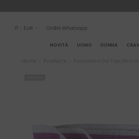
SALTA AL CONTENUTO
IT
EUR
Ordini
Whatsapp
IT
NOVITÀ
UOMO
DONNA
CRA
EN
Home
Products
Fazzoletto Da Taschino In 
Esaurito