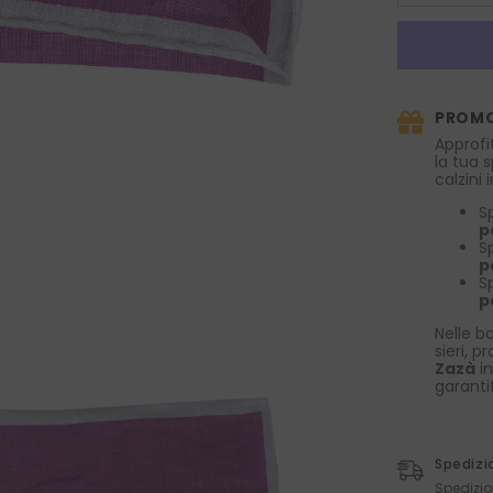
la
quantità
per
Fazzoletto
da
taschino
in
PROMO
puro
lino
Approfi
LINEN
la tua 
Lilla/Bianco
calzini
S
p
S
p
S
p
Nelle bo
sieri, p
Zazà
in
garanti
Spedizi
Spedizio