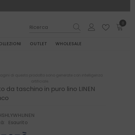
0
0
elemen
OLLEZIONI
OUTLET
WHOLESALE
gini di questo prodotto sono generate con intelligenza
artificiale.
to da taschino in puro lino LINEN
anco
SHLYWHLINEN
tà:
Esaurito