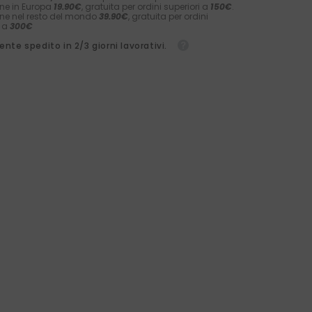
ne in Europa
19.90€
, gratuita per ordini superiori a
150€
.
ne nel resto del mondo
39.90€
, gratuita per ordini
i a
300€
nte spedito in 2/3 giorni lavorativi.