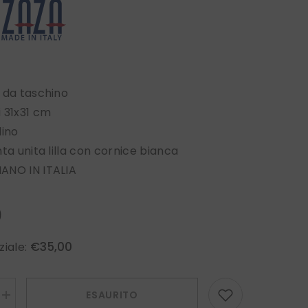
 da taschino
 31x31 cm
lino
ta unita lilla con cornice bianca
ANO IN ITALIA
0
€35,00
ziale:
ESAURITO
Aumenta