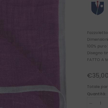
Fazzoletto
Dimensioni
100% puro 
Disegno tin
FATTO A M
€35,0
Totale par
Quantità:
Diminuire