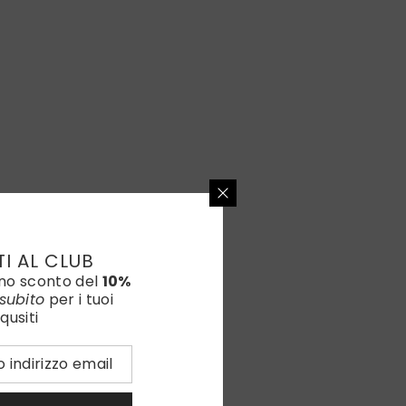
TI AL CLUB
uno sconto del
10%
subito
per i tuoi
qusiti