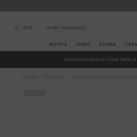
SALTA AL CONTENUTO
IT
EUR
Ordini
Whatsapp
IT
NOVITÀ
UOMO
DONNA
CRA
EN
Attenzione saremo chiusi dall'8 al 
Home
Products
Fazzoletto Da Taschino In
Esaurito