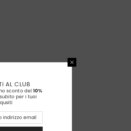
TI AL CLUB
uno sconto del
10%
subito
per i tuoi
qusiti