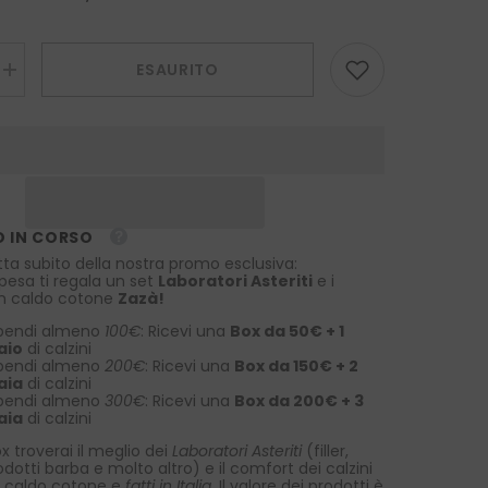
ESAURITO
Aumenta
la
quantità
per
Fazzoletto
da
taschino
in
lana/seta
ALAN
 IN CORSO
Blu
Avion
tta subito della nostra promo esclusiva:
spesa ti regala un set
Laboratori Asteriti
e i
 in caldo cotone
Zazà!
pendi almeno
100€
: Ricevi una
Box da 50€ + 1
aio
di calzini
pendi almeno
200€
: Ricevi una
Box da 150€ + 2
aia
di calzini
pendi almeno
300€
: Ricevi una
Box da 200€ + 3
aia
di calzini
x troverai il meglio dei
Laboratori Asteriti
(filler,
rodotti barba e molto altro) e il comfort dei calzini
 caldo cotone e
fatti in Italia
. Il valore dei prodotti è