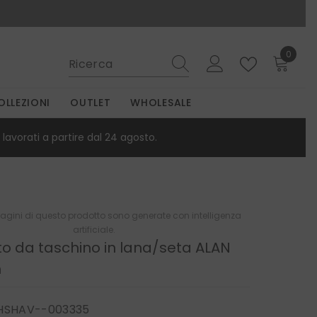
0
0
elemen
OLLEZIONI
OUTLET
WHOLESALE
lavorati a partire dal 24 agosto.
gini di questo prodotto sono generate con intelligenza
artificiale.
to da taschino in lana/seta ALAN
n
HSHAV--003335