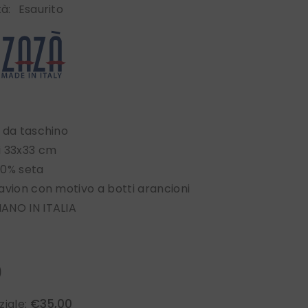
tà:
Esaurito
 da taschino
i 33x33 cm
50% seta
avion con motivo a botti arancioni
ANO IN ITALIA
0
€35,00
ziale: