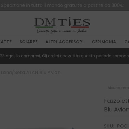
Spedizione in tutto il mondo gratuite a partire da 300€
VATTE
SCIARPE
ALTRI ACCESSORI
CERIMONIA
C
23 agosto compresi. Gli ordini ricevuti in questo periodo saranno 
 Lana/seta ALAN Blu Avion
Alcune imma
Fazzolet
Blu Avio
SKU:
POC