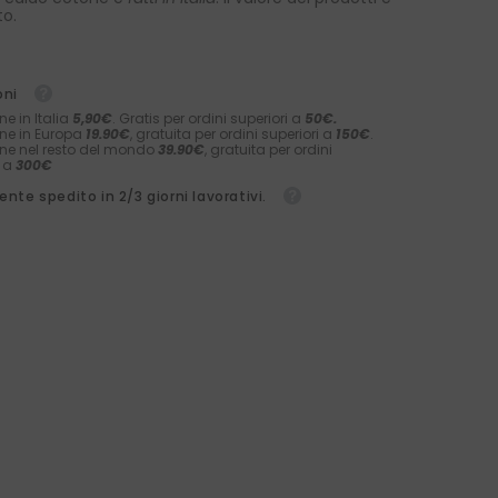
to.
oni
ne in Italia
5,90€
. Gratis per ordini superiori a
50€.
ne in Europa
19.90€
, gratuita per ordini superiori a
150€
.
ne nel resto del mondo
39.90€
, gratuita per ordini
i a
300€
nte spedito in 2/3 giorni lavorativi.