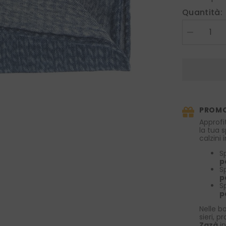
Quantità:
Diminuire
la
quantità
per
Fazzoletto
da
taschino
in
lana/seta
ALAN
PROMO
Blu
Avion
Approfi
la tua 
calzini
S
p
S
p
S
p
Nelle bo
sieri, p
Zazà
in