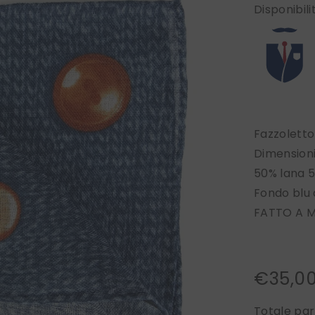
Disponibili
Fazzoletto
Dimension
50% lana 
Fondo blu 
FATTO A M
€35,0
Totale par