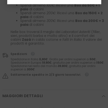
Spendi almeno
100€
: Ricevi una
Box da 50€ + 1
paio
di calzini
Spendi almeno
200€
: Ricevi una
Box da 150€ + 2
paia
di calzini
Spendi almeno
300€
: Ricevi una
Box da 200€ + 3
paia
di calzini
Nelle box troverai il meglio dei
Laboratori Asteriti
(filler,
sieri, prodotti barba e molto altro) e il comfort dei
calzini
Zazà
in caldo cotone e
fatti in Italia
. Il valore dei
prodotti è garantito.
Spedizioni
Spedizione in Italia
5,90€
. Gratis per ordini superiori a
50€.
Spedizione in Europa
19.90€
, gratuita per ordini superiori a
150€
.
Spedizione nel resto del mondo
39.90€
, gratuita per ordini
superiori a
300€
Solitamente spedito in 2/3 giorni lavorativi.
MAGGIORI DETTAGLI