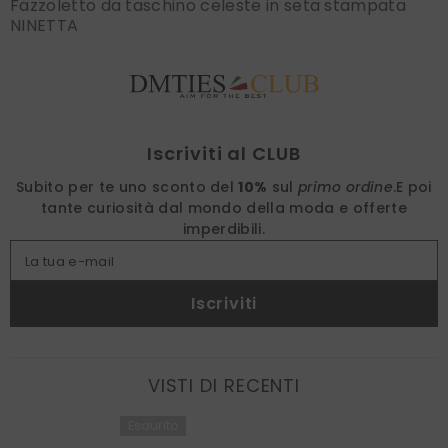
Fazzoletto da taschino celeste in seta stampata
NINETTA
Find nearest
Iscriviti al CLUB
Subito per te uno sconto del
10%
sul
primo ordine
.
E poi
tante curiosità dal mondo della moda e offerte
imperdibili.
La tua e-mail
Iscriviti
VISTI DI RECENTI
Esaurito