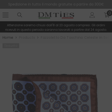
SALTA AL CONTENUTO
Spedizione in tutto il mondo gratuite a partire da 300€
0
0
e
Attenzione saremo chiusi dall'8 al 23 agosto compresi. Gli ordini
ricevuti in questo periodo saranno lavorati a partire dal 24 agosto.
Home
Products
Fazzoletto Da Taschino Celeste In Set
Esaurito