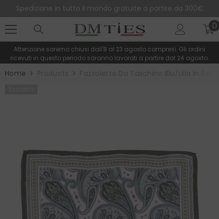
SALTA AL CONTENUTO
Spedizione in tutto il mondo gratuite a partire da 300€
0
0
e
Attenzione saremo chiusi dall'8 al 23 agosto compresi. Gli ordini
ricevuti in questo periodo saranno lavorati a partire dal 24 agosto.
Home
Products
Fazzoletto Da Taschino Blu/lilla In Se
Esaurito