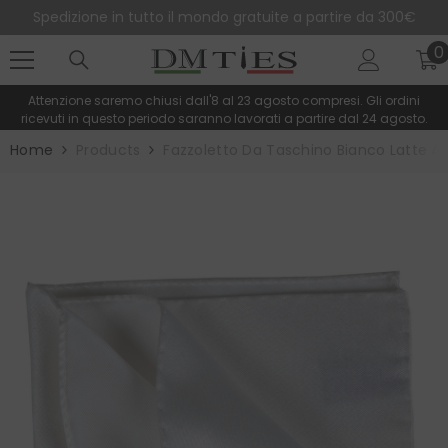
SALTA AL CONTENUTO
Spedizione in tutto il mondo gratuite a partire da 300€
0
0
e
Attenzione saremo chiusi dall'8 al 23 agosto compresi. Gli ordini
ricevuti in questo periodo saranno lavorati a partire dal 24 agosto.
Home
Products
Fazzoletto Da Taschino Bianco Latte A