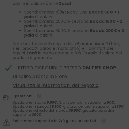
calzini in caldo cotone
Zazà!
Spendi almeno
100€
: Ricevi una
Box da 50€ + 1
paio
di calzini
Spendi almeno
200€
: Ricevi una
Box da 150€ + 2
paia
di calzini
Spendi almeno
300€
: Ricevi una
Box da 200€ + 3
paia
di calzini
Nelle box troverai il meglio dei
Laboratori Asteriti
(filler,
sieri, prodotti barba e molto altro) e il comfort dei
calzini
Zazà
in caldo cotone e
fatti in Italia
. Il valore dei
prodotti è garantito.
RITIRO DISPONIBILE PRESSO
DM TIES SHOP
Di solito pronto in 2 ore
Visualizza le informazioni del negozio
Spedizioni
Spedizione in Italia
5,90€
. Gratis per ordini superiori a
50€.
Spedizione in Europa
19.90€
, gratuita per ordini superiori a
150€
.
Spedizione nel resto del mondo
39.90€
, gratuita per ordini
superiori a
300€
Solitamente spedito in 2/3 giorni lavorativi.