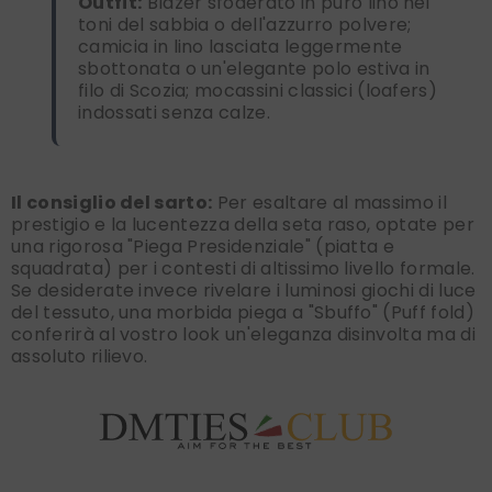
Outfit:
Blazer sfoderato in puro lino nei
toni del sabbia o dell'azzurro polvere;
camicia in lino lasciata leggermente
sbottonata o un'elegante polo estiva in
filo di Scozia; mocassini classici (loafers)
indossati senza calze.
Il consiglio del sarto:
Per esaltare al massimo il
prestigio e la lucentezza della seta raso, optate per
una rigorosa "Piega Presidenziale" (piatta e
squadrata) per i contesti di altissimo livello formale.
Se desiderate invece rivelare i luminosi giochi di luce
del tessuto, una morbida piega a "Sbuffo" (Puff fold)
conferirà al vostro look un'eleganza disinvolta ma di
assoluto rilievo.
Find nearest