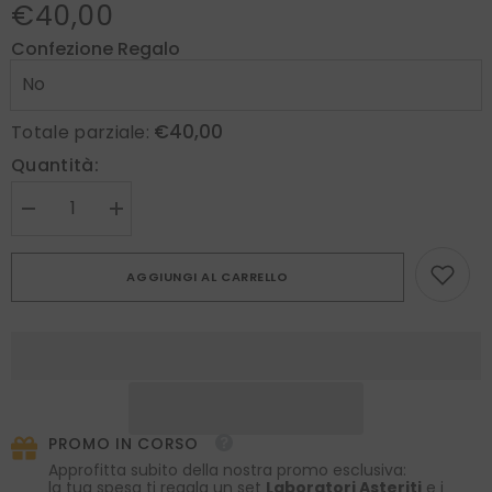
€40,00
Confezione Regalo
€40,00
Totale parziale:
Quantità:
Diminuire
Aumenta
la
la
quantità
quantità
per
per
AGGIUNGI AL CARRELLO
Fazzoletto
Fazzoletto
da
da
taschino
taschino
bianco
bianco
latte
latte
AMANTEA
AMANTEA
in
in
seta
seta
raso
raso
PROMO IN CORSO
Approfitta subito della nostra promo esclusiva:
la tua spesa ti regala un set
Laboratori Asteriti
e i