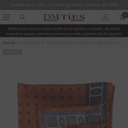
SALTA AL CONTENUTO
Spedizione in tutto il mondo gratuite a partire da 300€
0
0
e
Attenzione saremo chiusi dall'8 al 23 agosto compresi. Gli ordini
ricevuti in questo periodo saranno lavorati a partire dal 24 agosto.
Home
Products
Fazzoletto Da Taschino 45x45cm Aranc
Esaurito