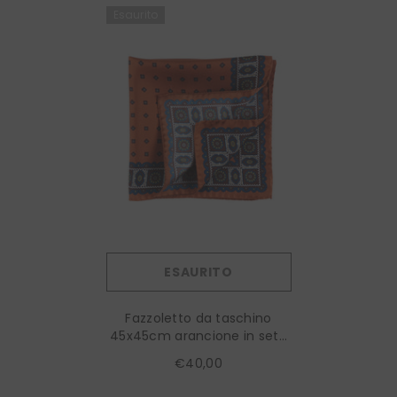
Esaurito
ESAURITO
Fazzoletto da taschino
45x45cm arancione in seta
stampata DALI'
€40,00