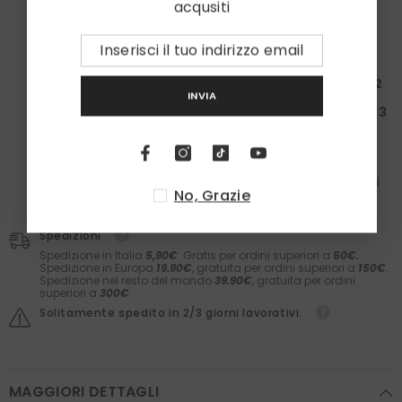
acqusiti
la tua spesa ti regala un set
Laboratori Asteriti
e i
calzini in caldo cotone
Zazà!
Spendi almeno
100€
: Ricevi una
Box da 50€ + 1
paio
di calzini
Spendi almeno
200€
: Ricevi una
Box da 150€ + 2
INVIA
paia
di calzini
Spendi almeno
300€
: Ricevi una
Box da 200€ + 3
paia
di calzini
Nelle box troverai il meglio dei
Laboratori Asteriti
(filler,
sieri, prodotti barba e molto altro) e il comfort dei
calzini
Zazà
in caldo cotone e
fatti in Italia
. Il valore dei
No, Grazie
prodotti è garantito.
Spedizioni
Spedizione in Italia
5,90€
. Gratis per ordini superiori a
50€.
Spedizione in Europa
19.90€
, gratuita per ordini superiori a
150€
.
Spedizione nel resto del mondo
39.90€
, gratuita per ordini
superiori a
300€
Solitamente spedito in 2/3 giorni lavorativi.
MAGGIORI DETTAGLI