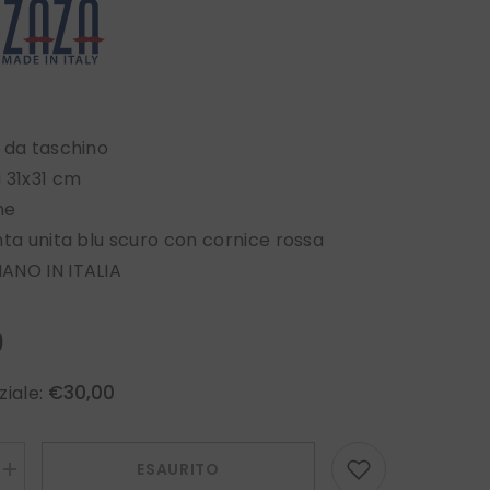
 da taschino
 31x31 cm
ne
nta unita blu scuro con cornice rossa
ANO IN ITALIA
0
€30,00
ziale:
ESAURITO
Aumenta