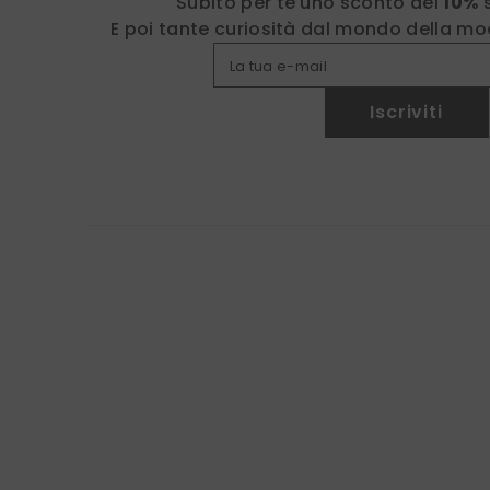
Subito per te uno sconto del
10%
E poi tante curiosità dal mondo della mod
La tua e-mail
Iscriviti