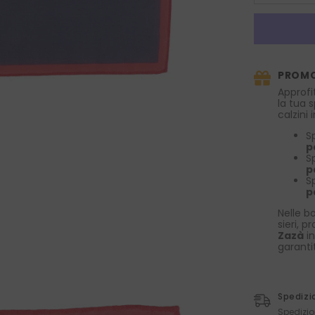
la
quantità
per
Fazzoletto
da
taschino
100%
PROMO
cotone
UNICO
Approfi
Blu/Rosso
la tua 
calzini
S
p
S
p
S
p
Nelle bo
sieri, p
Zazà
in
garanti
Spedizi
Spedizio