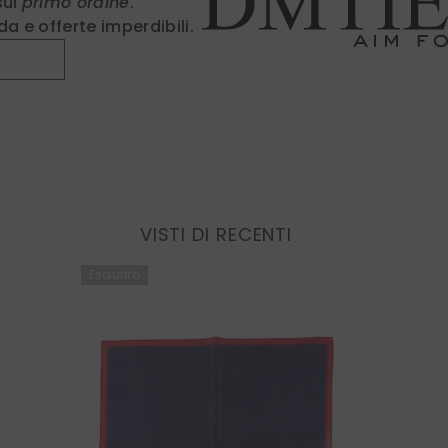
sul
primo ordine
.
a e offerte imperdibili.
Fin
VISTI DI RECENTI
Esaurito