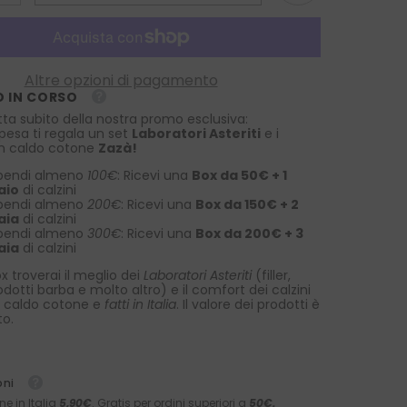
la
quantità
per
Fazzoletto
da
taschino
Altre opzioni di pagamento
100%
 IN CORSO
cotone
UNICO
tta subito della nostra promo esclusiva:
Blu/Rosso
spesa ti regala un set
Laboratori Asteriti
e i
 in caldo cotone
Zazà!
pendi almeno
100€
: Ricevi una
Box da 50€ + 1
aio
di calzini
pendi almeno
200€
: Ricevi una
Box da 150€ + 2
aia
di calzini
pendi almeno
300€
: Ricevi una
Box da 200€ + 3
aia
di calzini
x troverai il meglio dei
Laboratori Asteriti
(filler,
rodotti barba e molto altro) e il comfort dei calzini
 caldo cotone e
fatti in Italia
. Il valore dei prodotti è
to.
oni
ne in Italia
5,90€
. Gratis per ordini superiori a
50€.