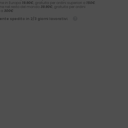
ne in Europa
19.90€
, gratuita per ordini superiori a
150€
.
ne nel resto del mondo
39.90€
, gratuita per ordini
i a
300€
nte spedito in 2/3 giorni lavorativi.