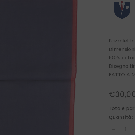
Fazzoletto
Dimensioni
100% coto
Disegno ti
FATTO A M
€30,0
Totale par
Quantità:
Diminuire