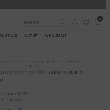
0
0
elemen
OLLEZIONI
OUTLET
WHOLESALE
gini di questo prodotto sono generate con intelligenza
artificiale.
to da taschino 100% cotone UNICO
so
SHBLRD002611
tà:
Esaurito