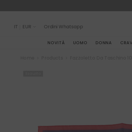
SALTA AL CONTENUTO
IT
EUR
Ordini
Whatsapp
IT
NOVITÀ
UOMO
DONNA
CRA
EN
Home
Products
Fazzoletto Da Taschino 
Esaurito