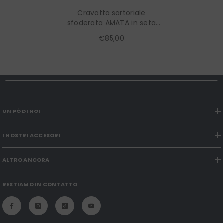
Cravatta sartoriale
sfoderata AMATA in seta
jacquard Celeste
€85,00
UN PÒ DI NOI
I NOSTRI ACCESORI
ALTRO ANCORA
RESTIAMO IN CONTATTO