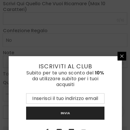
Scrivi Qui Quello Che Vuoi Ricamare (max 10
Caratteri)
0/10
Confezione Regalo
Note
0/300
ISCRIVITI AL CLUB
Subito per te uno sconto del
10%
€85,00
Totale parziale:
da utilizzare
subito
per i tuoi
Quantità:
acqusiti
Diminuire
Aumenta
la
la
quantità
quantità
per
per
ESAURITO
INVIA
Cravatta
Cravatta
sartoriale
sartoriale
sfoderata
sfoderata
AMATA
AMATA