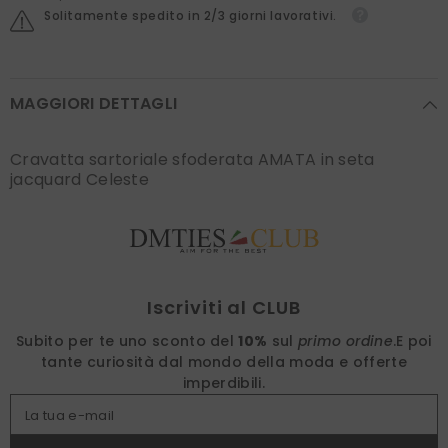
Solitamente spedito in 2/3 giorni lavorativi.
MAGGIORI DETTAGLI
Cravatta sartoriale sfoderata AMATA in seta
jacquard Celeste
Find nearest
Iscriviti al CLUB
Subito per te uno sconto del
10%
sul
primo ordine
.
E poi
tante curiosità dal mondo della moda e offerte
imperdibili.
La tua e-mail