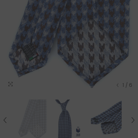
1
/
6