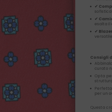
✔ Compl
sofistic
✔ Camic
esalta il
✔ Blaze
versatile
Consigli di
Abbinal
curato n
Opta pe
struttur
Perfett
per un ou
Questa cra