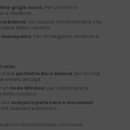
eto grigio scuro:
Per un effetto
ato e moderno.
ia bianca:
Un classico intramontabile che
 colore della cravatta.
r monopetto:
Per un’eleganza moderna e
.
 stile:
a a una
pochette blu o bianca
per un look
ei minimi dettagli.
r un
nodo Windsor
per valorizzare la
a della cravatta.
a con
scarpe in pelle nera o mocassini
tfit business sofisticato.
vatta in seta stampata, con la sua