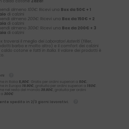
 in caldo cotone
Zazà!
pendi almeno
100€
: Ricevi una
Box da 50€ + 1
aio
di calzini
pendi almeno
200€
: Ricevi una
Box da 150€ + 2
aia
di calzini
pendi almeno
300€
: Ricevi una
Box da 200€ + 3
aia
di calzini
x troverai il meglio dei
Laboratori Asteriti
(filler,
rodotti barba e molto altro) e il comfort dei calzini
 caldo cotone e
fatti in Italia
. Il valore dei prodotti è
to.
oni
ne in Italia
5,90€
. Gratis per ordini superiori a
50€.
ne in Europa
19.90€
, gratuita per ordini superiori a
150€
.
ne nel resto del mondo
39.90€
, gratuita per ordini
i a
300€
nte spedito in 2/3 giorni lavorativi.