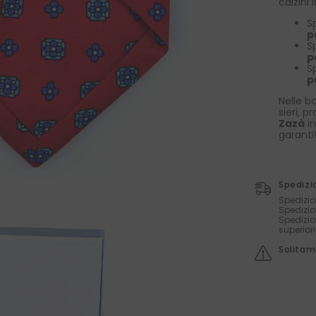
calzini
S
p
S
p
S
p
Nelle bo
sieri, p
Zazà
in
garanti
Spedizi
Spedizio
Spedizio
Spedizio
superior
Solitame