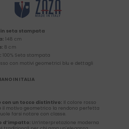
 in seta stampata
a:
148 cm
a:
8 cm
:
100% Seta stampata
sso con motivi geometrici blu e dettagli
ANO IN ITALIA
 con un tocco distintivo:
Il colore rosso
 il motivo geometrico la rendono perfetta
vuole farsi notare con classe.
o d’impatto:
Un’interpretazione moderna
vi tradizionali per chi ama un'eleganza