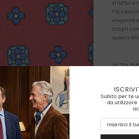
struttura f
l’accessor
eleganza e
Scopri co
questa
GU
€70,0
Scegli La 
ISCRIVI
Subito per te 
Scegli Il 
da utilizzare
ac
Scegli Il 