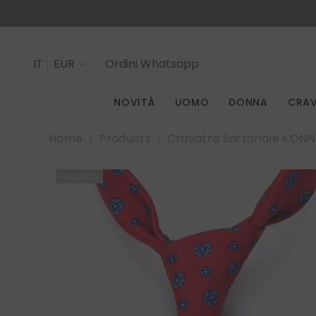
SALTA AL CONTENUTO
IT
EUR
Ordini
Whatsapp
IT
NOVITÀ
UOMO
DONNA
CRA
EN
Home
Products
Cravatta Sartoriale KONN
Esaurito