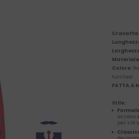
Cravatta
Lunghezz
Larghezz
Materiale
Colore:
Ro
turchesi
FATTA A M
Stile:
Formale
acceso e
per chi 
Classic
dei moti