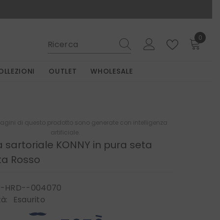
0
0
elemen
OLLEZIONI
OUTLET
WHOLESALE
gini di questo prodotto sono generate con intelligenza
artificiale.
 sartoriale KONNY in pura seta
a Rosso
P-HRD--004070
tà:
Esaurito