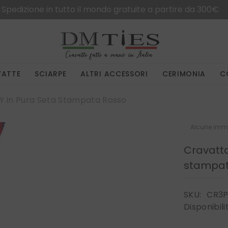
Spedizione in tutto il mondo gratuite a partire da 300€
VATTE
SCIARPE
ALTRI ACCESSORI
CERIMONIA
C
Y In Pura Seta Stampata Rosso
Alcune imma
Cravatta
stampat
SKU:
CR3
Disponibili