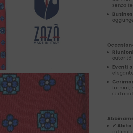
senza t
Busines
aggiunge
Occasione
Riunion
autorità 
Eventi s
elegante
Cerimon
formali,
sartorial
Abbinamen
✔ Abito 
raffinato