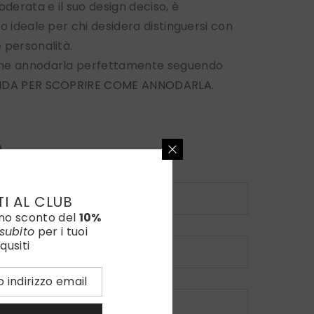
oderata e il suo design deciso, è
io ideale per chi desidera distinguersi con
 personalità.
me annodarla perfettamente seguendo
IDA PER SCOPRIRE COME ANNODARLA
.
0
Versione SLIM
TI AL CLUB
uno sconto del
10%
Ricamo
subito
per i tuoi
qusiti
Colore Ricamo