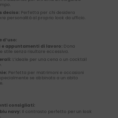
empo.
s deciso:
Perfetta per chi desidera
re personalità al proprio look da ufficio.
 d’uso:
i e appuntamenti di lavoro:
Dona
e stile senza risultare eccessiva.
erali:
L’ideale per una cena o un cocktail
.
ie:
Perfetta per matrimoni e occasioni
 specialmente se abbinata a un abito
e.
ti consigliati:
blu navy:
Il contrasto perfetto per un look
.