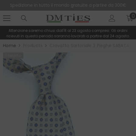
SALTA AL CONTENUTO
Spedizione in tutto il mondo gratuite a partire da 300€
0
0
e
Attenzione saremo chiusi dall'8 al 23 agosto compresi. Gli ordini
ricevuti in questo periodo saranno lavorati a partire dal 24 agosto.
Home
Products
Cravatta Sartoriale 3 Pieghe SABATA In 
Esaurito