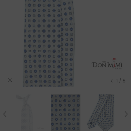
1
/
5