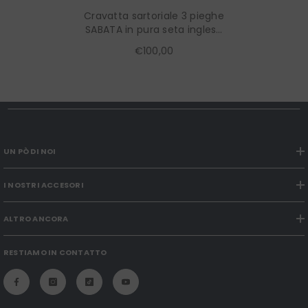
Cravatta sartoriale 3 pieghe
SABATA in pura seta inglese
Beige
€100,00
UN PÒ DI NOI
I NOSTRI ACCESORI
ALTRO ANCORA
RESTIAMO IN CONTATTO