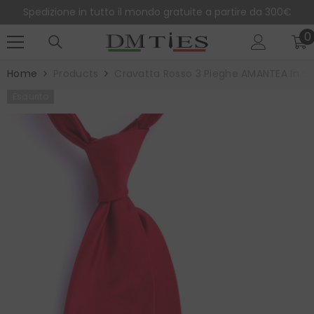
SALTA AL CONTENUTO
Spedizione in tutto il mondo gratuite a partire da 300€
0
0
e
Home
Products
Cravatta Rosso 3 Pieghe AMANTEA In S
Esaurito