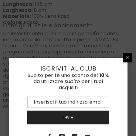
Lunghezza:
148 cm
Larghezza:
8 cm
Materiale:
100% Seta Raso
Colore:
Rosso
Consigli di Stile e Abbinamento
Un investimento di puro prestigio nell'eleganza
intramontabile. La cravatta 3 pieghe AMANTEA
firmata Don Mimì, realizzata interamente in
pregiata seta raso, rappresenta l'eccellenza
assoluta della tradizione sartoriale. La sua texture
straordinariamente liscia e la profonda lucentezza
ISCRIVITI AL CLUB
del rosso la rendono il simbolo definitivo di status e
Subito per te uno sconto del
10%
rigore. Creata per l'uomo affermato, il
da utilizzare
subito
per i tuoi
professionista e il leader che non scende mai a
acqusiti
compromessi sulla qualità, questa cravatta
garantisce una caduta impeccabile, conferendo
una classe rassicurante e autorevole ad ogni
occasione di rilievo.
INVIA
Board Meeting (Power Dressing):
Il
rosso è il colore universale della