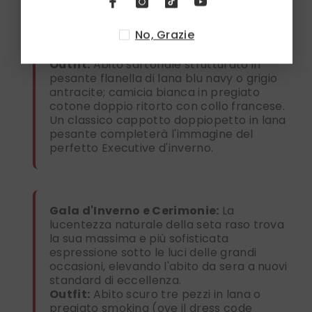
leadership e del prestigio. Questa
cravatta in raso di seta si impone con
No, Grazie
raffinata autorità nei contesti direzionali
più esigenti e formali.
Outfit:
Abito sartoriale strutturato in
pesante flanella di lana blu navy o grigio
antracite; camicia bianca in pregiato
cotone doppio ritorto con collo francese.
Un classico cappotto doppiopetto in lana
pesante completerà l'immagine del
perfetto Executive d'inverno.
Gala d'Inverno e Cerimonie:
La
lucentezza naturale della seta raso trova
la sua massima e più sofisticata
espressione sotto le luci delle grandi
occasioni, elevando l'abito da sera a nuovi
standard di eccellenza.
Outfit:
Abito scuro tre pezzi in lana o
pregiato smoking (ove il dress code