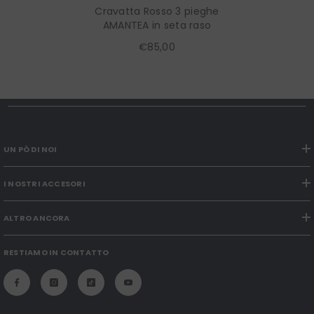
Cravatta Rosso 3 pieghe
AMANTEA in seta raso
€85,00
UN PÒ DI NOI
I NOSTRI ACCESORI
ALTRO ANCORA
RESTIAMO IN CONTATTO