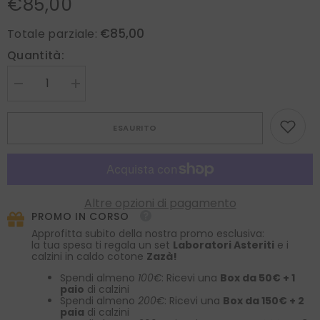
€85,00
€85,00
Totale parziale:
Quantità:
Diminuire
Aumenta
la
la
quantità
quantità
per
per
ESAURITO
Cravatta
Cravatta
Rosso
Rosso
3
3
pieghe
pieghe
AMANTEA
AMANTEA
in
in
seta
seta
Altre opzioni di pagamento
raso
raso
PROMO IN CORSO
Approfitta subito della nostra promo esclusiva:
la tua spesa ti regala un set
Laboratori Asteriti
e i
calzini in caldo cotone
Zazà!
Spendi almeno
100€
: Ricevi una
Box da 50€ + 1
paio
di calzini
Spendi almeno
200€
: Ricevi una
Box da 150€ + 2
paia
di calzini