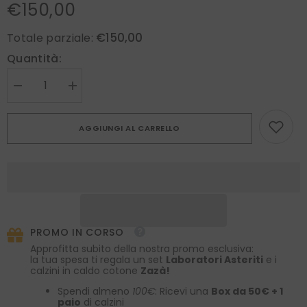
€150,00
€150,00
Totale parziale:
Quantità:
Diminuire
Aumenta
la
la
quantità
quantità
per
per
AGGIUNGI AL CARRELLO
Cravatta
Cravatta
grigio
grigio
perla
perla
7
7
pieghe
pieghe
AMANTEA
AMANTEA
sfoderata
sfoderata
in
in
pura
pura
seta
seta
PROMO IN CORSO
raso
raso
Approfitta subito della nostra promo esclusiva:
la tua spesa ti regala un set
Laboratori Asteriti
e i
calzini in caldo cotone
Zazà!
Spendi almeno
100€
: Ricevi una
Box da 50€ + 1
paio
di calzini