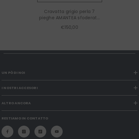
Cravatta grigio perla 7
pieghe AMANTEA sfoderata
in pura seta raso
€150,00
UN PÒ DI NOI
I NOSTRI ACCESORI
ALTRO ANCORA
RESTIAMO IN CONTATTO