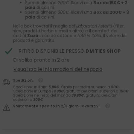
Spendi almeno
200€
: Ricevi una
Box da 150€ + 2
paia
di calzini
Spendi almeno
300€
: Ricevi una
Box da 200€ + 3
paia
di calzini
Nelle box troverai il meglio dei
Laboratori Asteriti
(filler,
sieri, prodotti barba e molto altro) e il comfort dei
calzini
Zazà
in caldo cotone e
fatti in Italia
. Il valore dei
prodotti è garantito.
RITIRO DISPONIBILE PRESSO
DM TIES SHOP
Di solito pronto in 2 ore
Visualizza le informazioni del negozio
Spedizioni
Spedizione in Italia
5,90€
. Gratis per ordini superiori a
50€.
Spedizione in Europa
19.90€
, gratuita per ordini superiori a
150€
.
Spedizione nel resto del mondo
39.90€
, gratuita per ordini
superiori a
300€
Solitamente spedito in 2/3 giorni lavorativi.