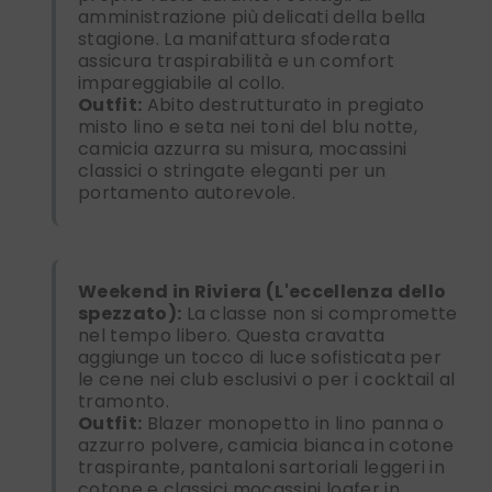
amministrazione più delicati della bella
stagione. La manifattura sfoderata
assicura traspirabilità e un comfort
impareggiabile al collo.
Outfit:
Abito destrutturato in pregiato
misto lino e seta nei toni del blu notte,
camicia azzurra su misura, mocassini
classici o stringate eleganti per un
portamento autorevole.
Weekend in Riviera (L'eccellenza dello
spezzato):
La classe non si compromette
nel tempo libero. Questa cravatta
aggiunge un tocco di luce sofisticata per
le cene nei club esclusivi o per i cocktail al
tramonto.
Outfit:
Blazer monopetto in lino panna o
azzurro polvere, camicia bianca in cotone
traspirante, pantaloni sartoriali leggeri in
cotone e classici mocassini loafer in