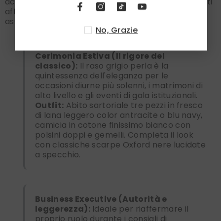
accessorio di alta sartoria dedicato ai professionisti
affermati e a chi esige sempre la perfezione
assoluta.
No, Grazie
Cerimonia Estiva (Il rigore del
classico):
Il raso grigio perla è la
quintessenza dell'eleganza per le
occasioni diurne più solenni, i matrimoni di
alto livello e gli eventi di gala istituzionali.
Outfit:
Abito sartoriale tre pezzi in fresco
di lana leggero color antracite o blu navy,
camicia in cotone finissimo bianco con
polsini doppi e gemelli. Completa il look
con classiche scarpe Oxford nere lucidate
a specchio.
Business Executive (Autorità e
leggerezza):
Ideale per riaffermare il
proprio ruolo durante i consigli di