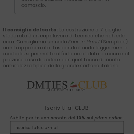
camoscio.
Il consiglio del sarto:
La costruzione a 7 pieghe
sfoderata è un capolavoro di tecnica che richiede
cura. Consigliamo un nodo
Four in Hand
(Semplice)
non troppo serrato. Lasciando il nodo leggermente
morbido, si permette all'orlo arrotolato a mano e al
prezioso raso di cadere con quel tocco di innata
naturalezza tipico della grande sartoria italiana.
Find nearest
Iscriviti al CLUB
Subito per te uno sconto del
10%
sul
primo ordine
.
Inserisci la tua e-mail