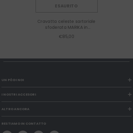
ESAURITO
Cravatta celeste sartoriale
sfoderata MARIKA in
lino/seta
€85,00
UN PÒ DI NOI
I NOSTRI ACCESORI
ALTRO ANCORA
RESTIAMO IN CONTATTO