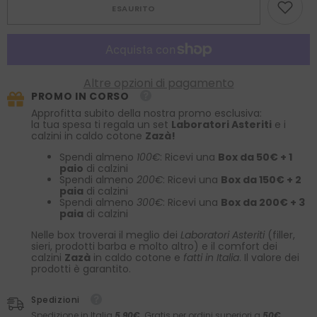
per
per
ESAURITO
Cravatta
Cravatta
celeste
celeste
sartoriale
sartoriale
sfoderata
sfoderata
MARIKA
MARIKA
in
in
lino/seta
lino/seta
Altre opzioni di pagamento
PROMO IN CORSO
Approfitta subito della nostra promo esclusiva:
la tua spesa ti regala un set
Laboratori Asteriti
e i
calzini in caldo cotone
Zazà!
Spendi almeno
100€
: Ricevi una
Box da 50€ + 1
paio
di calzini
Spendi almeno
200€
: Ricevi una
Box da 150€ + 2
paia
di calzini
Spendi almeno
300€
: Ricevi una
Box da 200€ + 3
paia
di calzini
Nelle box troverai il meglio dei
Laboratori Asteriti
(filler,
sieri, prodotti barba e molto altro) e il comfort dei
calzini
Zazà
in caldo cotone e
fatti in Italia
. Il valore dei
prodotti è garantito.
Spedizioni
Spedizione in Italia
5,90€
. Gratis per ordini superiori a
50€.