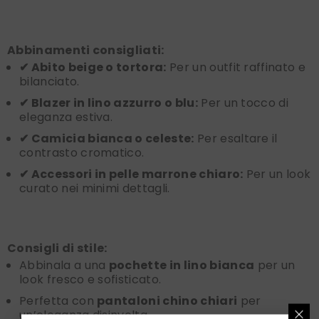
Abbinamenti consigliati:
✔ Abito beige o tortora:
Per un outfit raffinato e
bilanciato.
✔ Blazer in lino azzurro o blu:
Per un tocco di
eleganza estiva.
✔ Camicia bianca o celeste:
Per esaltare il
contrasto cromatico.
✔ Accessori in pelle marrone chiaro:
Per un look
curato nei minimi dettagli.
Consigli di stile:
Abbinala a una
pochette in lino bianca
per un
look fresco e sofisticato.
Perfetta con
pantaloni chino chiari
per
un’eleganza disinvolta.