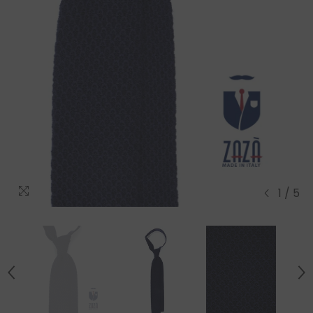
1
/
5