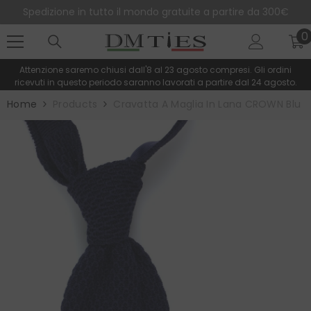
SALTA AL CONTENUTO
Spedizione in tutto il mondo gratuite a partire da 300€
0
0
e
Attenzione saremo chiusi dall'8 al 23 agosto compresi. Gli ordini
ricevuti in questo periodo saranno lavorati a partire dal 24 agosto.
Home
Products
Cravatta A Maglia In Lana CROWN Blu