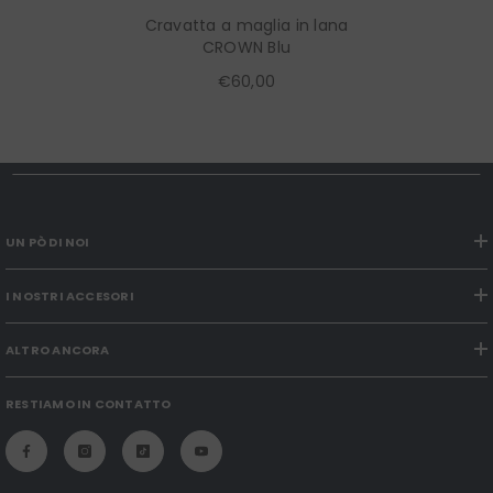
Cravatta a maglia in lana
CROWN Blu
€60,00
UN PÒ DI NOI
I NOSTRI ACCESORI
ALTRO ANCORA
RESTIAMO IN CONTATTO