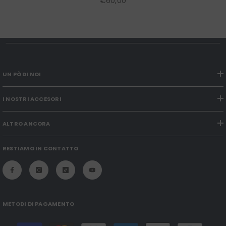
€60,00
UN PÒ DI NOI
I NOSTRI ACCESORI
ALTRO ANCORA
RESTIAMO IN CONTATTO
METODI DI PAGAMENTO
Modalità