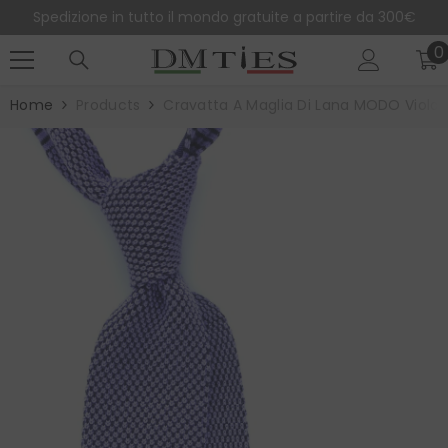
SALTA AL CONTENUTO
Spedizione in tutto il mondo gratuite a partire da 300€
0
0
e
Home
Products
Cravatta A Maglia Di Lana MODO Viola