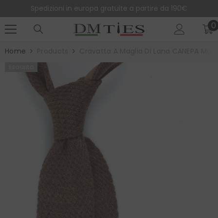
SALTA AL CONTENUTO
Spedizioni in europa gratuite a partire da 190€
0
0
e
Home
Products
Cravatta A Maglia Di Lana CANEPA Marr
Esaurito