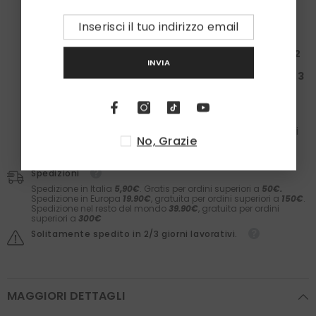
calzini in caldo cotone
Zazà!
Spendi almeno
100€
: Ricevi una
Box da 50€ + 1
paio
di calzini
Spendi almeno
200€
: Ricevi una
Box da 150€ + 2
INVIA
paia
di calzini
Spendi almeno
300€
: Ricevi una
Box da 200€ + 3
paia
di calzini
Nelle box troverai il meglio dei
Laboratori Asteriti
(filler,
sieri, prodotti barba e molto altro) e il comfort dei
calzini
Zazà
in caldo cotone e
fatti in Italia
. Il valore dei
No, Grazie
prodotti è garantito.
Spedizioni
Spedizione in Italia
5,90€
. Gratis per ordini superiori a
50€.
Spedizione in Europa
19.90€
, gratuita per ordini superiori a
150€
.
Spedizione nel resto del mondo
39.90€
, gratuita per ordini
superiori a
300€
Solitamente spedito in 2/3 giorni lavorativi.
MAGGIORI DETTAGLI