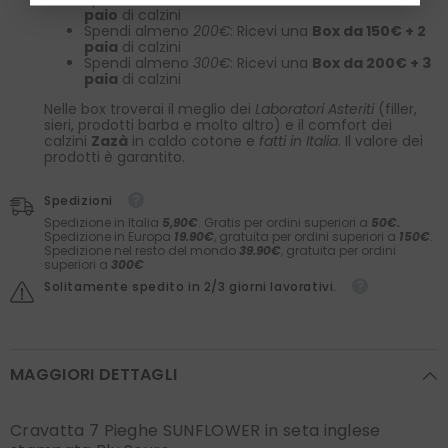
paio
di calzini
Spendi almeno
200€
: Ricevi una
Box da 150€ + 2
paia
di calzini
Spendi almeno
300€
: Ricevi una
Box da 200€ + 3
paia
di calzini
Nelle box troverai il meglio dei
Laboratori Asteriti
(filler,
sieri, prodotti barba e molto altro) e il comfort dei
calzini
Zazà
in caldo cotone e
fatti in Italia
. Il valore dei
prodotti è garantito.
Spedizioni
Spedizione in Italia
5,90€
. Gratis per ordini superiori a
50€.
Spedizione in Europa
19.90€
, gratuita per ordini superiori a
150€
.
Spedizione nel resto del mondo
39.90€
, gratuita per ordini
superiori a
300€
Solitamente spedito in 2/3 giorni lavorativi.
MAGGIORI DETTAGLI
Cravatta 7 Pieghe SUNFLOWER in seta inglese