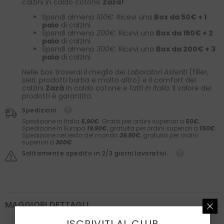
calzini in caldo cotone
Zazà!
Spendi almeno
100€
: Ricevi una
Box da 50€ + 1
paio
di calzini
Spendi almeno
200€
: Ricevi una
Box da 150€ + 2
paia
di calzini
Spendi almeno
300€
: Ricevi una
Box da 200€ + 3
paia
di calzini
Nelle box troverai il meglio dei
Laboratori Asteriti
(filler,
sieri, prodotti barba e molto altro) e il comfort dei
calzini
Zazà
in caldo cotone e
fatti in Italia
. Il valore dei
prodotti è garantito.
Spedizioni
Spedizione in Italia
5,90€
. Gratis per ordini superiori a
50€.
Spedizione in Europa
19.90€
, gratuita per ordini superiori a
150€
.
Spedizione nel resto del mondo
39.90€
, gratuita per ordini
superiori a
300€
Solitamente spedito in 2/3 giorni lavorativi.
MAGGIORI DETTAGLI
ISCRIVITI AL CLUB