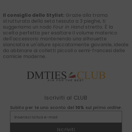
Il consiglio dello Stylist:
Grazie alla trama
strutturata della seta tessuta a 3 pieghe, ti
suggeriamo un nodo
Four in Hand
stretto. È la
scelta perfetta per esaltare il volume materico
dell'accessorio mantenendo una silhouette
slanciata e un'allure spiccatamente giovanile, ideale
da abbinare ai colletti piccoli o semi-francesi delle
camicie moderne.
Find nearest
Iscriviti al CLUB
Subito per te uno sconto del
10%
sul
primo ordine
.
Inserisci la tua e-mail
Iscriviti