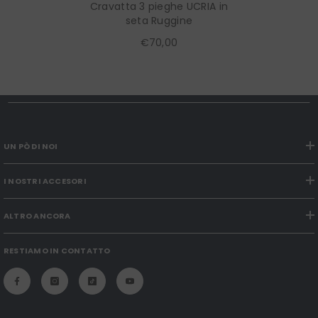
Cravatta 3 pieghe UCRIA in
seta Ruggine
€70,00
UN PÒ DI NOI
I NOSTRI ACCESORI
ALTRO ANCORA
RESTIAMO IN CONTATTO