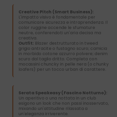
Creative Pitch (Smart Business):
L'impatto visivo è fondamentale per
comunicare sicurezza e intraprendenza. Il
color ruggine accende le sfumature
neutre, conferendoti un'aria decisa ma
creativa.
Outfit:
Blazer destrutturato in tweed
grigio antracite o fustagno scuro; camicia
in morbido cotone azzurro polvere; denim
scuro dal taglio dritto. Completa con
mocassini chuncky in pelle nera (o chunky
loafers) per un tocco urban di carattere.
Serata Speakeasy (Fascino Notturno):
Un aperitivo o una nottata in un club
esigono un look che non passi inosservato,
mixando un'attitudine rilassata a
un'eleganza irriverente.