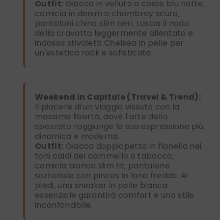
Outfit:
Giacca in velluto a coste blu notte;
camicia in denim o chambray scuro;
pantaloni chino slim neri. Lascia il nodo
della cravatta leggermente allentato e
indossa stivaletti Chelsea in pelle per
un'estetica rock e sofisticata.
Weekend in Capitale (Travel & Trend):
Il piacere di un viaggio vissuto con la
massima libertà, dove l'arte dello
spezzato raggiunge la sua espressione più
dinamica e moderna.
Outfit:
Giacca doppiopetto in flanella nei
toni caldi del cammello o tabacco;
camicia bianca slim fit; pantalone
sartoriale con pinces in lana fredda. Ai
piedi, una sneaker in pelle bianca
essenziale garantirà comfort e uno stile
inconfondibile.