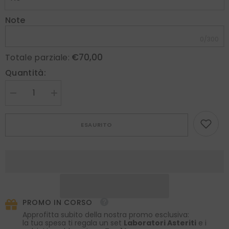
Note
0/300
€70,00
Totale parziale:
Quantità:
Diminuire
Aumenta
la
la
quantità
quantità
per
per
ESAURITO
Cravatta
Cravatta
3
3
pieghe
pieghe
UCRIA
UCRIA
in
in
seta
seta
Ruggine
Ruggine
PROMO IN CORSO
Approfitta subito della nostra promo esclusiva:
la tua spesa ti regala un set
Laboratori Asteriti
e i