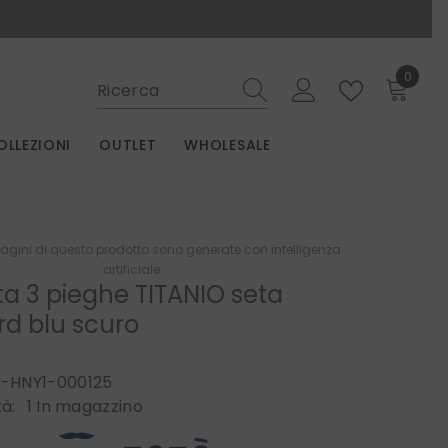
0
0
elemen
OLLEZIONI
OUTLET
WHOLESALE
gini di questo prodotto sono generate con intelligenza
artificiale.
a 3 pieghe TITANIO seta
rd blu scuro
-HNY1-000125
tà:
1 In magazzino