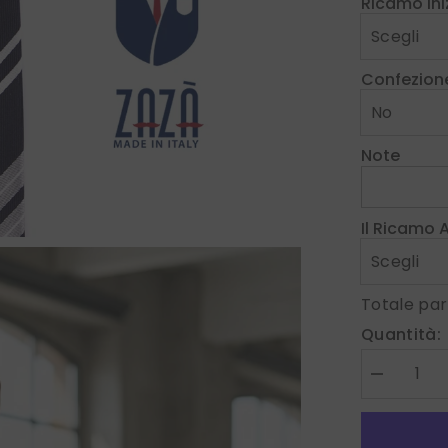
Ricamo Iniz
Confezion
Note
Il Ricamo 
Totale par
Quantità:
Diminuire
la
quantità
per
Cravatta