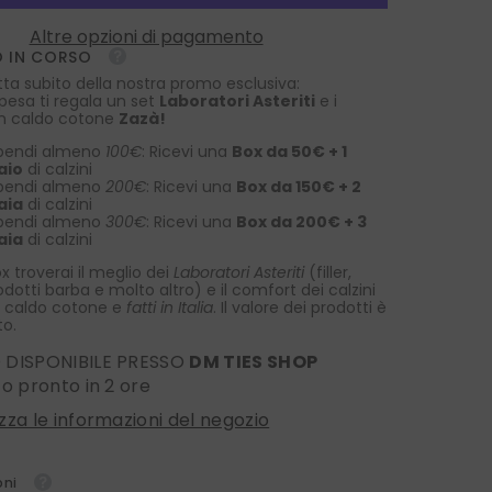
3
pieghe
Altre opzioni di pagamento
TITANIO
 IN CORSO
seta
jacquard
tta subito della nostra promo esclusiva:
blu
spesa ti regala un set
Laboratori Asteriti
e i
scuro
 in caldo cotone
Zazà!
pendi almeno
100€
: Ricevi una
Box da 50€ + 1
aio
di calzini
pendi almeno
200€
: Ricevi una
Box da 150€ + 2
aia
di calzini
pendi almeno
300€
: Ricevi una
Box da 200€ + 3
aia
di calzini
x troverai il meglio dei
Laboratori Asteriti
(filler,
rodotti barba e molto altro) e il comfort dei calzini
 caldo cotone e
fatti in Italia
. Il valore dei prodotti è
to.
O DISPONIBILE PRESSO
DM TIES SHOP
ito pronto in 2 ore
izza le informazioni del negozio
oni