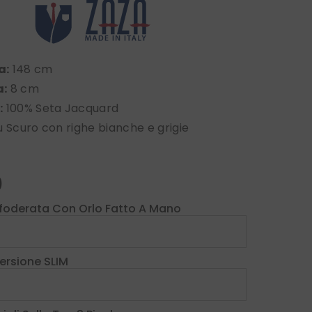
a:
148 cm
a:
8 cm
:
100% Seta Jacquard
u Scuro con righe bianche e grigie
0
foderata Con Orlo Fatto A Mano
Versione SLIM