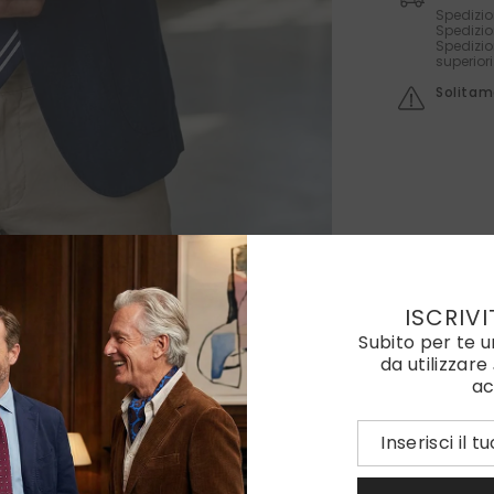
Spedizio
Spedizio
Spedizio
superior
Solitame
ISCRIVI
Subito per te 
da utilizzare
ac