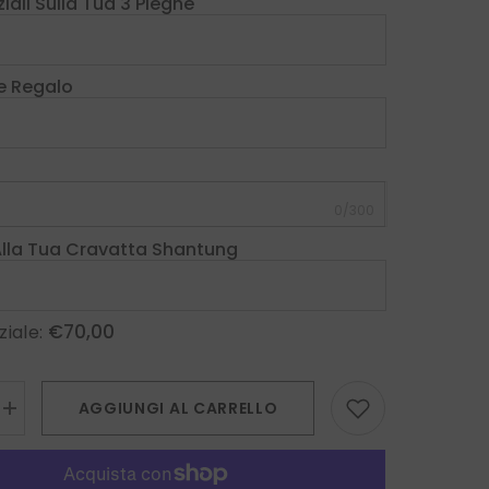
iali Sulla Tua 3 Pieghe
e Regalo
0/300
Alla Tua Cravatta Shantung
€70,00
ziale:
AGGIUNGI AL CARRELLO
Aumenta
la
quantità
per
Cravatta