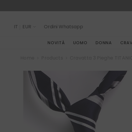
SALTA AL CONTENUTO
IT
EUR
Ordini
Whatsapp
IT
NOVITÀ
UOMO
DONNA
CRA
EN
Home
Products
Cravatta 3 Pieghe TITANI