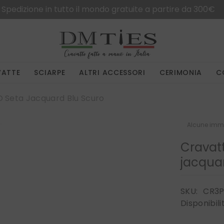
Spedizione in tutto il mondo gratuite a partire da 300€
VATTE
SCIARPE
ALTRI ACCESSORI
CERIMONIA
C
O Seta Jacquard Blu Scuro
Alcune imma
Cravatt
jacqua
SKU:
CR3P
Disponibili