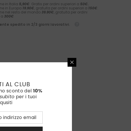
ne in Italia
5,90€
. Gratis per ordini superiori a
50€.
ne in Europa
19.90€
, gratuita per ordini superiori a
150€
.
ne nel resto del mondo
39.90€
, gratuita per ordini
i a
300€
nte spedito in 2/3 giorni lavorativi.
TI AL CLUB
uno sconto del
10%
subito
per i tuoi
qusiti