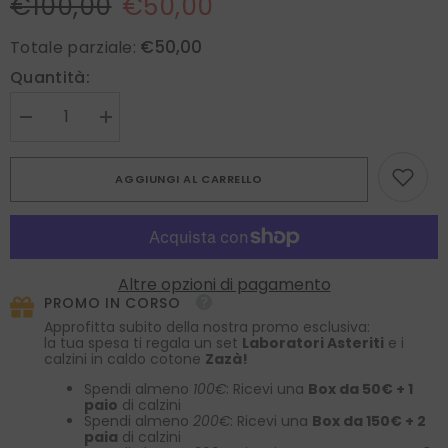
€100,00
€50,00
€50,00
Totale parziale:
Quantità:
Diminuire
Aumenta
la
la
quantità
quantità
per
per
AGGIUNGI AL CARRELLO
Cravatta
Cravatta
3
3
Pieghe
Pieghe
TICCA
TICCA
Seta
Seta
shantung
shantung
Viola
Viola
Altre opzioni di pagamento
PROMO IN CORSO
Approfitta subito della nostra promo esclusiva:
la tua spesa ti regala un set
Laboratori Asteriti
e i
calzini in caldo cotone
Zazà!
Spendi almeno
100€
: Ricevi una
Box da 50€ + 1
paio
di calzini
Spendi almeno
200€
: Ricevi una
Box da 150€ + 2
paia
di calzini