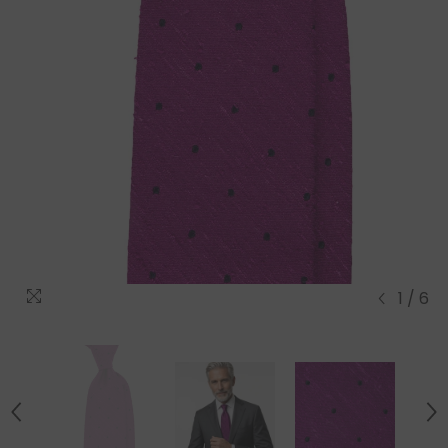
1
/
6