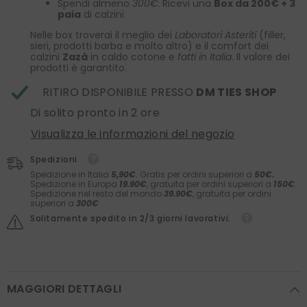
Spendi almeno
300€
: Ricevi una
Box da 200€ + 3
paia
di calzini
Nelle box troverai il meglio dei
Laboratori Asteriti
(filler,
sieri, prodotti barba e molto altro) e il comfort dei
calzini
Zazà
in caldo cotone e
fatti in Italia
. Il valore dei
prodotti è garantito.
RITIRO DISPONIBILE PRESSO
DM TIES SHOP
Di solito pronto in 2 ore
Visualizza le informazioni del negozio
Spedizioni
Spedizione in Italia
5,90€
. Gratis per ordini superiori a
50€.
Spedizione in Europa
19.90€
, gratuita per ordini superiori a
150€
.
Spedizione nel resto del mondo
39.90€
, gratuita per ordini
superiori a
300€
Solitamente spedito in 2/3 giorni lavorativi.
MAGGIORI DETTAGLI