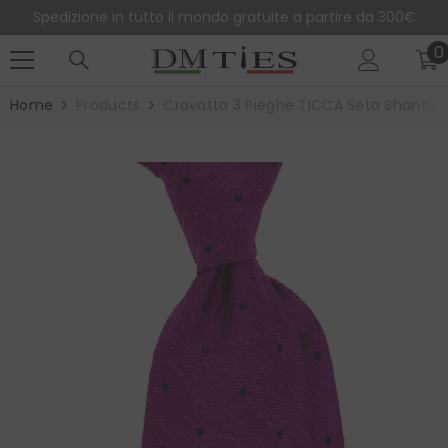
SALTA AL CONTENUTO
Spedizione in tutto il mondo gratuite a partire da 300€
0
0
e
Home
Products
Cravatta 3 Pieghe TICCA Seta Shantung