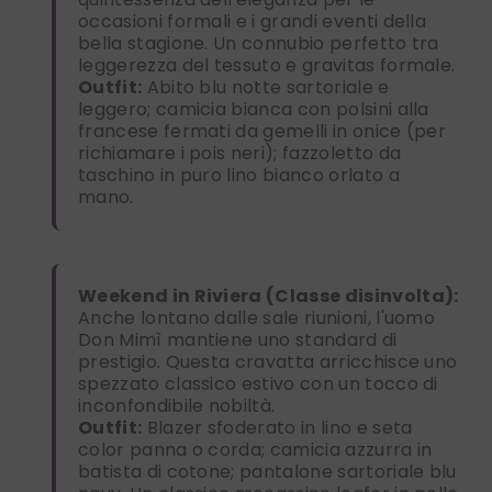
occasioni formali e i grandi eventi della
bella stagione. Un connubio perfetto tra
leggerezza del tessuto e gravitas formale.
Outfit:
Abito blu notte sartoriale e
leggero; camicia bianca con polsini alla
francese fermati da gemelli in onice (per
richiamare i pois neri); fazzoletto da
taschino in puro lino bianco orlato a
mano.
Weekend in Riviera (Classe disinvolta):
Anche lontano dalle sale riunioni, l'uomo
Don Mimì mantiene uno standard di
prestigio. Questa cravatta arricchisce uno
spezzato classico estivo con un tocco di
inconfondibile nobiltà.
Outfit:
Blazer sfoderato in lino e seta
color panna o corda; camicia azzurra in
batista di cotone; pantalone sartoriale blu