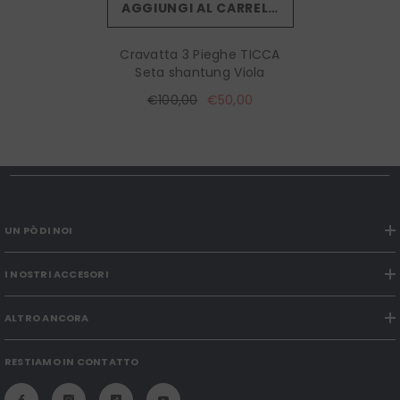
AGGIUNGI AL CARRELLO
Cravatta 3 Pieghe TICCA
Seta shantung Viola
€100,00
€50,00
UN PÒ DI NOI
I NOSTRI ACCESORI
ALTRO ANCORA
RESTIAMO IN CONTATTO