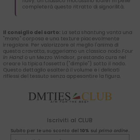
navy. Un classico mocassino loafer in pelle
completerà questo ritratto di signorilità.
Il consiglio del sarto:
La seta shantung vanta una
"mano" corposa e una texture piacevolmente
irregolare. Per valorizzare al meglio l'anima di
questa cravatta, suggeriamo un classico nodo
Four
in Hand
o un Mezzo Windsor, prestando cura nel
creare la tipica fossetta ("dimple") sotto il nodo.
Questo dettaglio esalterà il volume e i delicati
riflessi del tessuto senza appesantire la figura.
Find nearest
Iscriviti al CLUB
Subito per te uno sconto del
10%
sul
primo ordine
.