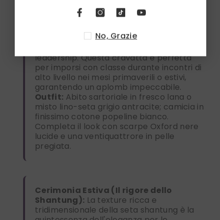
Business Executive (L'autorità del
No, Grazie
colore):
Il viola intenso è storicamente
associato al potere, alla saggezza e alla
leadership. Questa cravatta è perfetta
per imporsi con classe durante incontri di
alto livello nei mesi primaverili o estivi,
garantendo un aplomb impeccabile.
Outfit:
Abito sartoriale in fresco lana o
misto lino-seta grigio antracite; camicia in
finissimo cotone popeline bianco.
Completa il look con scarpe Oxford nere
lucide e una ventiquattrore in pelle
pregiata.
Cerimonia Estiva (Il rigore dello
Shantung):
La texture ricca e
tridimensionale della seta shantung è la
quintessenza dell'eleganza per le