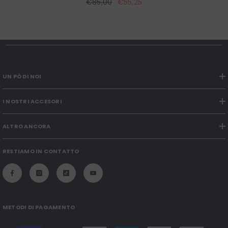
€85,00
€55,25
UN PÒ DI NOI
I NOSTRI ACCESORI
ALTRO ANCORA
RESTIAMO IN CONTATTO
METODI DI PAGAMENTO
Modalità