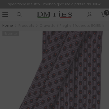
SALTA AL CONTENUTO
Spedizione in tutto il mondo gratuite a partire da 300€
0
0
e
Home
Products
Cravatta 3 Pieghe Sfoderata ROBIN In 
Esaurito