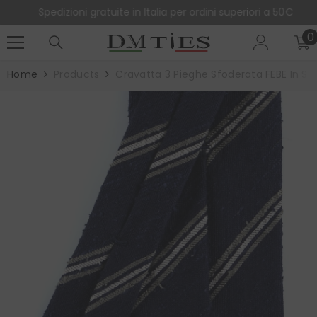
SALTA AL CONTENUTO
Spedizioni gratuite in Italia per ordini superiori a 50€
0
0
e
Home
Products
Cravatta 3 Pieghe Sfoderata FEBE In Se