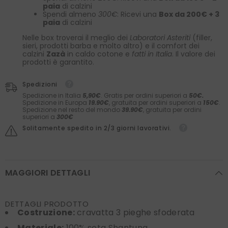
paia
di calzini
Spendi almeno
300€
: Ricevi una
Box da 200€ + 3
paia
di calzini
Nelle box troverai il meglio dei
Laboratori Asteriti
(filler,
sieri, prodotti barba e molto altro) e il comfort dei
calzini
Zazà
in caldo cotone e
fatti in Italia
. Il valore dei
prodotti è garantito.
Spedizioni
Spedizione in Italia
5,90€
. Gratis per ordini superiori a
50€.
Spedizione in Europa
19.90€
, gratuita per ordini superiori a
150€
.
Spedizione nel resto del mondo
39.90€
, gratuita per ordini
superiori a
300€
Solitamente spedito in 2/3 giorni lavorativi.
MAGGIORI DETTAGLI
DETTAGLI PRODOTTO
Costruzione:
cravatta 3 pieghe sfoderata
Materiale:
100% seta Shantung