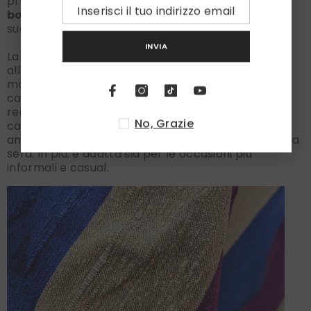
proprio le sue imperfezioni,
fiammature
,
grumi
,
bottoni e nodi
diventano elementi fondanti della
sua unicità e riconoscibilità.
INVIA
La seta shantung è altresì durevole e resistente
all’usura. La sua superficie si presenta goffrata e
morbida al tatto ed offre una delicata luminosità
cangiante. Questa seta è perfetta per la
realizzazione di cravatte molto ricercate. Essa è
No, Grazie
calda d’inverno e fresca d’estate, inoltre è
anallergica ed è perfetta sia per il giorno che per la
sera. In più, è adatta sia per le occasioni più
informali e casual.