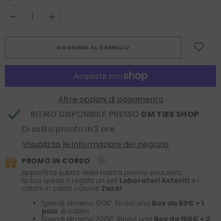
Diminuire
Aumenta
la
la
quantità
quantità
per
per
AGGIUNGI AL CARRELLO
Cravatta
Cravatta
3
3
pieghe
pieghe
sfoderata
sfoderata
FEBE
FEBE
in
in
seta
seta
Altre opzioni di pagamento
shantung
shantung
Blu
Blu
RITIRO DISPONIBILE PRESSO
DM TIES SHOP
Di solito pronto in 2 ore
Visualizza le informazioni del negozio
PROMO IN CORSO
Approfitta subito della nostra promo esclusiva:
la tua spesa ti regala un set
Laboratori Asteriti
e i
calzini in caldo cotone
Zazà!
Spendi almeno
100€
: Ricevi una
Box da 50€ + 1
paio
di calzini
Spendi almeno
200€
: Ricevi una
Box da 150€ + 2