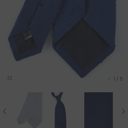
1
/
5