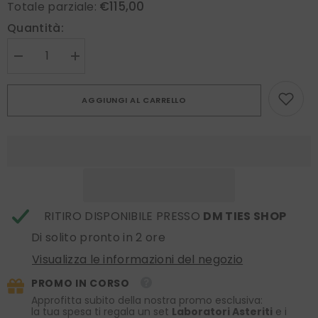
€115,00
Totale parziale:
Quantità:
Diminuire
Aumenta
la
la
quantità
quantità
per
per
AGGIUNGI AL CARRELLO
Cravatta
Cravatta
3
3
pieghe
pieghe
sfoderata
sfoderata
FARMA
FARMA
in
in
pura
pura
seta
seta
shantung
shantung
Celeste
Celeste
RITIRO DISPONIBILE PRESSO
DM TIES SHOP
Di solito pronto in 2 ore
Visualizza le informazioni del negozio
PROMO IN CORSO
Approfitta subito della nostra promo esclusiva:
la tua spesa ti regala un set
Laboratori Asteriti
e i