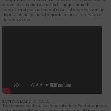
in qualche modo rovinarla, ti suggeriamo di
contattarci per poter, nel caso, intervenire con un
rispristino del prodotto grazie al nostro servizio di
rigenerazione.
FATTO A MANO IN ITALIA
Tutto nasce nel nostro laboratorio a Pontecagnano
in provincia di Salerno, dove quella che all'inizio era