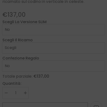
ricamato sul codino in verticale in celeste.
€137,00
Scegli La Versione SLIM
Scegli Il Ricamo
Confezione Regalo
€137,00
Totale parziale:
Quantità:
Diminuire
Aumenta
la
la
quantità
quantità
per
per