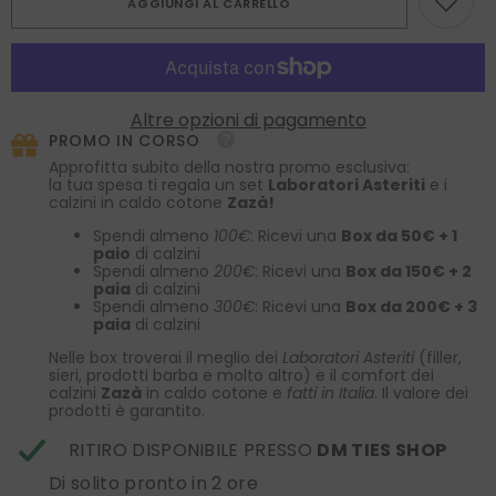
AGGIUNGI AL CARRELLO
Cravatta
Cravatta
3
3
Pieghe
Pieghe
SEMANTICA
SEMANTICA
in
in
garza
garza
di
di
Altre opzioni di pagamento
seta
seta
PROMO IN CORSO
Blu
Blu
Scuro
Scuro
Approfitta subito della nostra promo esclusiva:
In
In
la tua spesa ti regala un set
Laboratori Asteriti
e i
Medio
Medio
calzini in caldo cotone
Zazà!
Stat
Stat
Virtus
Virtus
Spendi almeno
100€
: Ricevi una
Box da 50€ + 1
paio
di calzini
Spendi almeno
200€
: Ricevi una
Box da 150€ + 2
paia
di calzini
Spendi almeno
300€
: Ricevi una
Box da 200€ + 3
paia
di calzini
Nelle box troverai il meglio dei
Laboratori Asteriti
(filler,
sieri, prodotti barba e molto altro) e il comfort dei
calzini
Zazà
in caldo cotone e
fatti in Italia
. Il valore dei
prodotti è garantito.
RITIRO DISPONIBILE PRESSO
DM TIES SHOP
Di solito pronto in 2 ore