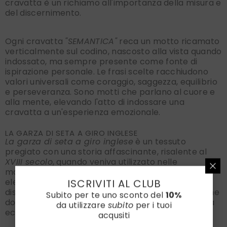
cravatta è un richiamo all'importanza della misura e
del discernimento.
Ogni cravatta
"SEMANTICA"
reca un motto ricamato
verticalmente sul codino, nascosto alla vista quando
indossato, ma sempre presente come fonte di
ispirazione personale. Le frasi scelte racchiudono
valori universali come coraggio, saggezza, equilibrio
e perseveranza. Sono motti che parlano al cuore e
alla mente, elevando l'atto di indossare una
cravatta a un'esperienza emozionale.
LA GARZA DI SETA A GIRO INGLESE
La garza di seta a giro inglese
è un tessuto
pregiato con una storia affascinante, risalente al
XVIII secolo
, quando veniva utilizzato nelle
manifatture europee per realizzare accessori
eleganti e leggeri. La tecnica del giro inglese si
ISCRIVITI AL CLUB
distingue per la trama aperta, simile a una rete, che
Subito per te uno sconto del
10%
dona al tessuto una leggerezza e una traspirabilità
da utilizzare
subito
per i tuoi
eccezionali.
acqusiti