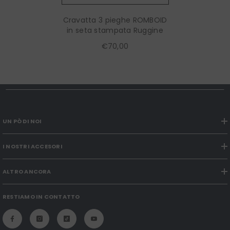
Cravatta 3 pieghe ROMBOID
in seta stampata Ruggine
€70,00
UN PÒ DI NOI
I NOSTRI ACCESORI
ALTRO ANCORA
RESTIAMO IN CONTATTO