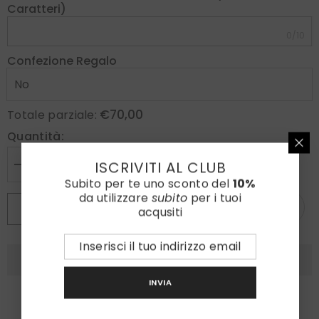
Caratteri)
0/10
Confezione Regalo
€70,00
Totale parziale:
Quantità:
ISCRIVITI AL CLUB
Diminuire
Aumenta
la
la
Subito per te uno sconto del
10%
quantità
quantità
da utilizzare
subito
per i tuoi
per
per
AGGIUNGI AL CARRELLO
acqusiti
Cravatta
Cravatta
3
3
pieghe
pieghe
ROMBOID
ROMBOID
in
in
seta
seta
stampata
stampata
INVIA
Ruggine
Ruggine