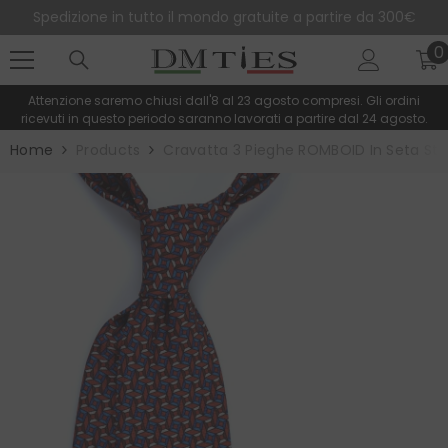
SALTA AL CONTENUTO
Spedizione in tutto il mondo gratuite a partire da 300€
0
0
e
Attenzione saremo chiusi dall'8 al 23 agosto compresi. Gli ordini
ricevuti in questo periodo saranno lavorati a partire dal 24 agosto.
Home
Products
Cravatta 3 Pieghe ROMBOID In Seta S