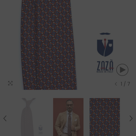
1
/
7