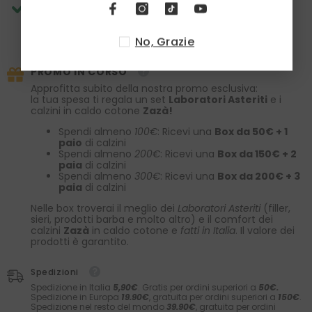
RITIRO DISPONIBILE PRESSO
DM TIES SHOP
Di solito pronto in 2 ore
No, Grazie
Visualizza le informazioni del negozio
PROMO IN CORSO
Approfitta subito della nostra promo esclusiva:
la tua spesa ti regala un set
Laboratori Asteriti
e i
calzini in caldo cotone
Zazà!
Spendi almeno
100€
: Ricevi una
Box da 50€ + 1
paio
di calzini
Spendi almeno
200€
: Ricevi una
Box da 150€ + 2
paia
di calzini
Spendi almeno
300€
: Ricevi una
Box da 200€ + 3
paia
di calzini
Nelle box troverai il meglio dei
Laboratori Asteriti
(filler,
sieri, prodotti barba e molto altro) e il comfort dei
calzini
Zazà
in caldo cotone e
fatti in Italia
. Il valore dei
prodotti è garantito.
Spedizioni
Spedizione in Italia
5,90€
. Gratis per ordini superiori a
50€.
Spedizione in Europa
19.90€
, gratuita per ordini superiori a
150€
.
Spedizione nel resto del mondo
39.90€
, gratuita per ordini