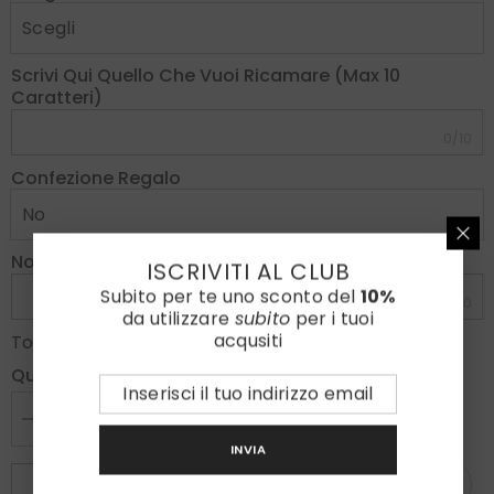
Scrivi Qui Quello Che Vuoi Ricamare (max 10
Caratteri)
0/10
Confezione Regalo
Note
ISCRIVITI AL CLUB
Subito per te uno sconto del
10%
0/300
da utilizzare
subito
per i tuoi
acqusiti
€70,00
Totale parziale:
Quantità:
Diminuire
Aumenta
la
la
INVIA
quantità
quantità
per
per
ESAURITO
Cravatta
Cravatta