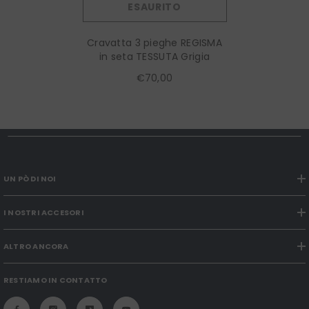
ESAURITO
Cravatta 3 pieghe REGISMA
in seta TESSUTA Grigia
€70,00
UN PÒ DI NOI
I NOSTRI ACCESORI
ALTRO ANCORA
RESTIAMO IN CONTATTO