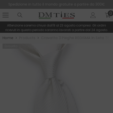
SALTA AL CONTENUTO
Spedizione in tutto il mondo gratuite a partire da 300€
0
0
e
Attenzione saremo chiusi dall'8 al 23 agosto compresi. Gli ordini
ricevuti in questo periodo saranno lavorati a partire dal 24 agosto.
Home
Products
Cravatta 3 Pieghe REGISMA In Seta TES
Esaurito