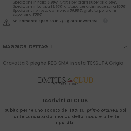
Spedizione in Italia
5,90€
. Gratis per ordini superiori a
50€.
Spedizione in Europa
19.90€
, gratuita per ordini superiori a
150€
.
Spedizione nel resto del mondo
39.90€
, gratuita per ordini
superiori a
300€
Solitamente spedito in 2/3 giorni lavorativi.
MAGGIORI DETTAGLI
Cravatta 3 pieghe REGISMA in seta TESSUTA Grigia
Find nearest
Iscriviti al CLUB
Subito per te uno sconto del
10%
sul
primo ordine
.
E poi
tante curiosità dal mondo della moda e offerte
imperdibili.