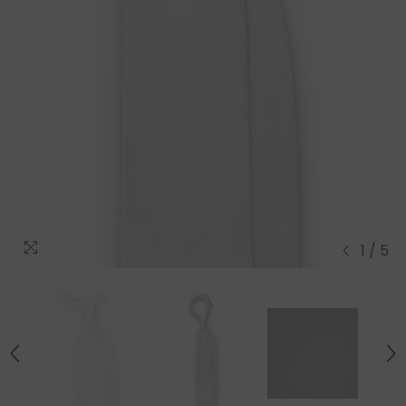
1
/
5