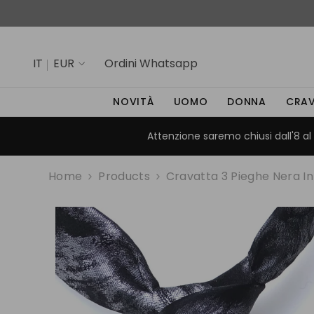
SALTA AL CONTENUTO
IT
EUR
Ordini
Whatsapp
IT
NOVITÀ
UOMO
DONNA
CRA
EN
Attenzione saremo chiusi dall'8 al 
Home
Products
Cravatta 3 Pieghe Nera 