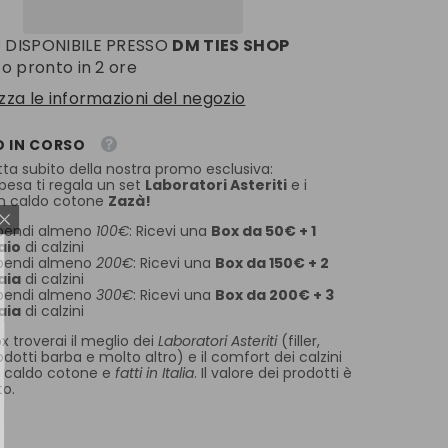
in
seta
O DISPONIBILE PRESSO
DM TIES SHOP
jacquard
MACULA
ito pronto in 2 ore
izza le informazioni del negozio
 IN CORSO
tta subito della nostra promo esclusiva:
spesa ti regala un set
Laboratori Asteriti
e i
 in caldo cotone
Zazà!
pendi almeno
100€
: Ricevi una
Box da 50€ + 1
aio
di calzini
pendi almeno
200€
: Ricevi una
Box da 150€ + 2
aia
di calzini
TI AL CLUB
pendi almeno
300€
: Ricevi una
Box da 200€ + 3
uno sconto del
10%
aia
di calzini
subito
per i tuoi
x troverai il meglio dei
Laboratori Asteriti
(filler,
qusiti
rodotti barba e molto altro) e il comfort dei calzini
 caldo cotone e
fatti in Italia
. Il valore dei prodotti è
to.