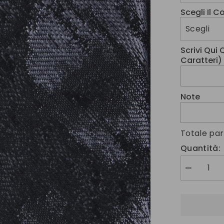
Scegli Il 
Scrivi Qui
Caratteri)
Note
Totale par
Quantità:
Diminuire
la
quantità
per
Cravatta
3
pieghe
nera