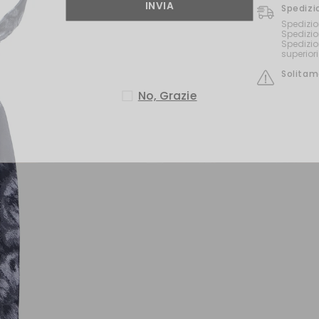
I
Spedizi
Spedizio
Spedizio
Spedizio
superior
Solitame
No