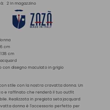
tà:
2 In magazzino
donna
 6 cm
 138 cm
jacquard
 con disegno maculato in grigio
 con stile con la nostra cravatta donna.
Un
o e raffinato che renderà il tuo outfit
bile. Realizzata in pregiata seta jacquard
vatta donna è l'accessorio perfetto per