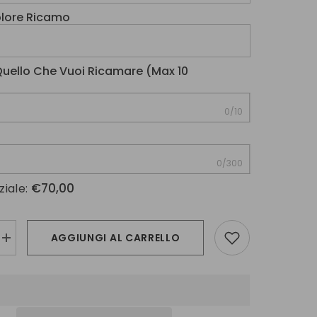
Colore Ricamo
 Quello Che Vuoi Ricamare (max 10
0/10
0/300
€70,00
ziale:
AGGIUNGI AL CARRELLO
Aumenta
la
quantità
per
Cravatta
3
pieghe
nera