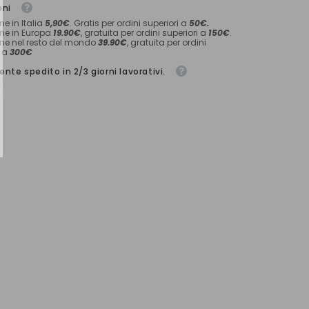
NVIA
oni
ne in Italia
5,90€
. Gratis per ordini superiori a
50€.
ne in Europa
19.90€
, gratuita per ordini superiori a
150€
.
ne nel resto del mondo
39.90€
, gratuita per ordini
i a
300€
nte spedito in 2/3 giorni lavorativi.
, Grazie