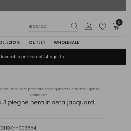
0
0
elemen
OLLEZIONI
OUTLET
WHOLESALE
lavorati a partire dal 24 agosto.
gini di questo prodotto sono generate con intelligenza
artificiale.
 3 pieghe nera in seta jacquard
PDHBK--003654