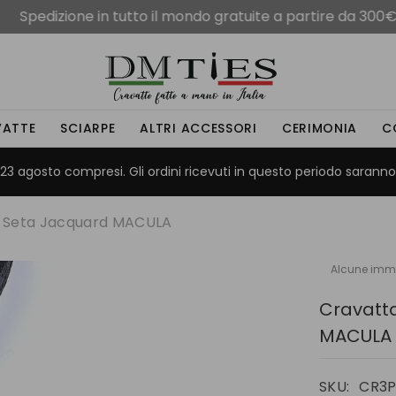
Spedizione in tutto il mondo gratuite a partire da 300€
VATTE
SCIARPE
ALTRI ACCESSORI
CERIMONIA
C
23 agosto compresi. Gli ordini ricevuti in questo periodo saranno 
In Seta Jacquard MACULA
Alcune imma
Cravatta
MACULA
SKU:
CR3