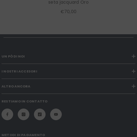
seta jacquard Oro
€70,00
UN PÒ DI NOI
I NOSTRI ACCESORI
ALTRO ANCORA
RESTIAMO IN CONTATTO
METODI DI PAGAMENTO