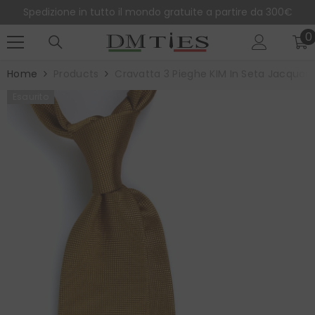
SALTA AL CONTENUTO
Spedizione in tutto il mondo gratuite a partire da 300€
0
0
e
Home
Products
Cravatta 3 Pieghe KIM In Seta Jacquar
Esaurito