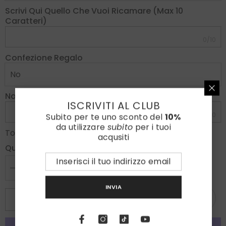
Scrivi Qui Quello Che Vuoi Ricamare (max 10
Caratteri)
0/10
Confezione Regalo
Note
ISCRIVITI AL CLUB
0/300
Subito per te uno sconto del
10%
da utilizzare
subito
per i tuoi
€70,00
Totale parziale:
acqusiti
Quantità:
Diminuire
Aumenta
la
la
INVIA
quantità
quantità
per
per
ESAURITO
Cravatta
Cravatta
3
3
pieghe
pieghe
KIM
KIM