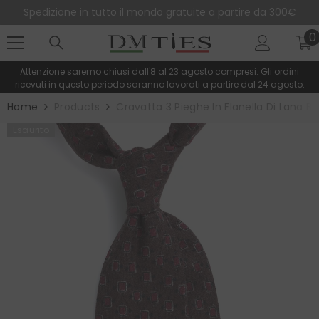
SALTA AL CONTENUTO
Spedizione in tutto il mondo gratuite a partire da 300€
0
0
e
Attenzione saremo chiusi dall'8 al 23 agosto compresi. Gli ordini
ricevuti in questo periodo saranno lavorati a partire dal 24 agosto.
Home
Products
Cravatta 3 Pieghe In Flanella Di Lana
Esaurito