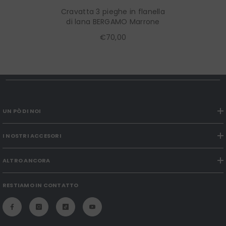
Cravatta 3 pieghe in flanella
di lana BERGAMO Marrone
€70,00
UN PÒ DI NOI
I NOSTRI ACCESORI
ALTRO ANCORA
RESTIAMO IN CONTATTO