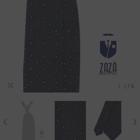
1
/
5