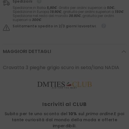
Spedizioni
Spedizione in Italia
5,90€
. Gratis per ordini superiori a
50€.
Spedizione in Europa
19.90€
, gratuita per ordini superiori a
150€
.
Spedizione nel resto del mondo
39.90€
, gratuita per ordini
superiori a
300€
Solitamente spedito in 2/3 giorni lavorativi.
MAGGIORI DETTAGLI
Cravatta 3 pieghe grigio scuro in seta/lana NADIA
Find nearest
Iscriviti al CLUB
Subito per te uno sconto del
10%
sul
primo ordine
.
E poi
tante curiosità dal mondo della moda e offerte
imperdibili.