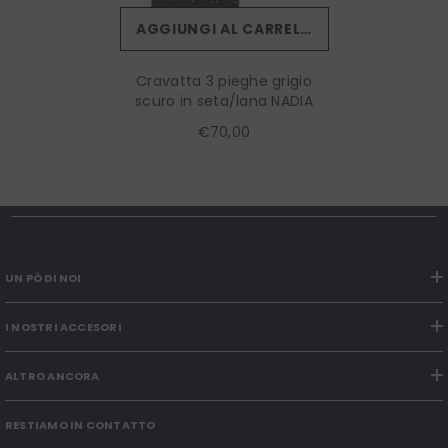
AGGIUNGI AL CARRELLO
Cravatta 3 pieghe grigio
scuro in seta/lana NADIA
€70,00
UN PÒ DI NOI
I NOSTRI ACCESORI
ALTRO ANCORA
RESTIAMO IN CONTATTO