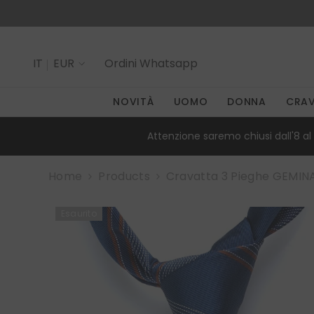
SALTA AL CONTENUTO
IT
EUR
Ordini
Whatsapp
IT
NOVITÀ
UOMO
DONNA
CRA
EN
Attenzione saremo chiusi dall'8 al 
Home
Products
Cravatta 3 Pieghe GEMINA
Esaurito