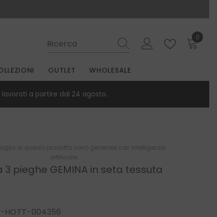
0
0
elemen
OLLEZIONI
OUTLET
WHOLESALE
lavorati a partire dal 24 agosto.
gini di questo prodotto sono generate con intelligenza
artificiale.
 3 pieghe GEMINA in seta tessuta
P-HOTT-004356