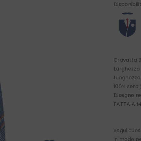
Disponibili
Cravatta 
Larghezza
Lunghezza
100% seta 
Disegno r
FATTA A M
Segui que
in modo p