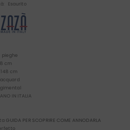
tà:
Esaurito
3 pieghe
 8 cm
 148 cm
jacquard
egimental
ANO IN ITALIA
sta
GUIDA PER SCOPRIRE COME ANNODARLA
erfetto