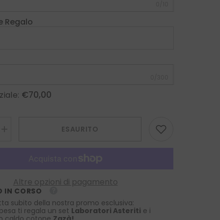
0/10
e Regalo
0/300
€70,00
ziale:
ESAURITO
Aumenta
la
quantità
per
Cravatta
3
pieghe
Altre opzioni di pagamento
GEMINA
 IN CORSO
in
seta
tta subito della nostra promo esclusiva:
tessuta
spesa ti regala un set
Laboratori Asteriti
e i
Ottanio
 in caldo cotone
Zazà!