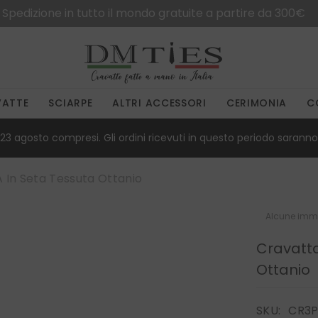
Spedizioni gratuite in Italia per ordini superiori a 50€
VATTE
SCIARPE
ALTRI ACCESSORI
CERIMONIA
C
23 agosto compresi. Gli ordini ricevuti in questo periodo saranno 
 In Seta Tessuta Ottanio
Alcune imma
Cravatta
Ottanio
SKU:
CR3