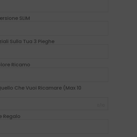
Versione SLIM
iali Sulla Tua 3 Pieghe
Colore Ricamo
 Quello Che Vuoi Ricamare (max 10
0/10
e Regalo