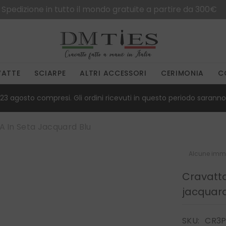
Spedizione in tutto il mondo gratuite a partire da 300€
VATTE
SCIARPE
ALTRI ACCESSORI
CERIMONIA
C
23 agosto compresi. Gli ordini ricevuti in questo periodo saranno 
A In Seta Jacquard Blu
Alcune imma
Cravatta
jacquard
SKU:
CR3P