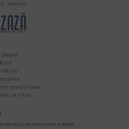
tà:
Esaurito
3 pieghe
 8 cm
 148 cm
jacquard
con civette rosse
ANO IN ITALIA
0
foderata Con Orlo Fatto A Mano