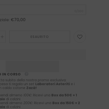
0/300
€70,00
ziale:
ESAURITO
Aumenta
la
quantità
per
Cravatta
3
pieghe
CIVETTA
in
seta
 IN CORSO
jacquard
Blu
tta subito della nostra promo esclusiva:
spesa ti regala un set
Laboratori Asteriti
e i
 in caldo cotone
Zazà!
pendi almeno
100€
: Ricevi una
Box da 50€ + 1
aio
di calzini
pendi almeno
200€
: Ricevi una
Box da 150€ + 2
aia
di calzini