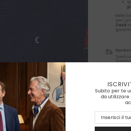
S
p
Nelle bo
sieri, p
Zazà
in
garanti
Spedizi
Spedizio
Spedizio
Spedizio
superior
Solitame
ISCRIVI
Subito per te 
da utilizzare
ac