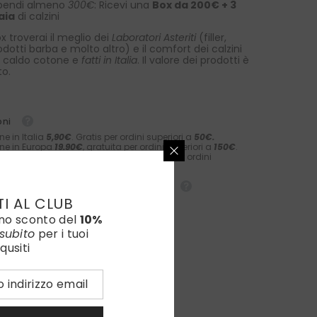
pendi almeno
300€
: Ricevi una
Box da 200€ + 3
aia
di calzini
x troverai il meglio dei
Laboratori Asteriti
(filler,
rodotti barba e molto altro) e il comfort dei calzini
 caldo cotone e
fatti in Italia
. Il valore dei prodotti è
to.
oni
ne in Italia
5,90€
. Gratis per ordini superiori a
50€.
ne in Europa
19.90€
, gratuita per ordini superiori a
150€
.
ne nel resto del mondo
39.90€
, gratuita per ordini
i a
300€
nte spedito in 2/3 giorni lavorativi.
TI AL CLUB
uno sconto del
10%
subito
per i tuoi
qusiti