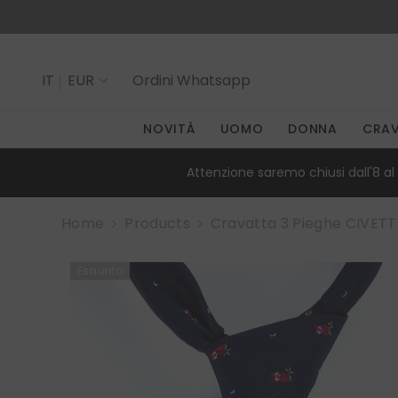
SALTA AL CONTENUTO
IT
EUR
Ordini
Whatsapp
IT
NOVITÀ
UOMO
DONNA
CRA
EN
Attenzione saremo chiusi dall'8 al 
Home
Products
Cravatta 3 Pieghe CIVETT
Esaurito