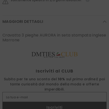
Solitamente spedito in 2/3 giorni lavorativi.
MAGGIORI DETTAGLI
Cravatta 3 pieghe AURORA in seta stampata inglese
Marrone
Find nearest
Iscriviti al CLUB
Subito per te uno sconto del
10%
sul
primo ordine
.
E poi
tante curiosità dal mondo della moda e offerte
imperdibili.
La tua e-mail
Iscriviti