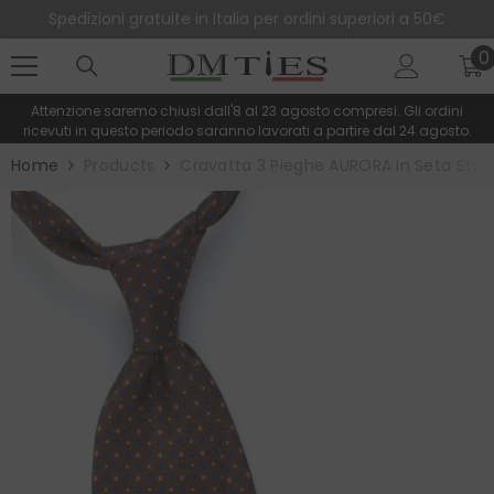
SALTA AL CONTENUTO
Spedizioni gratuite in Italia per ordini superiori a 50€
0
0
e
Attenzione saremo chiusi dall'8 al 23 agosto compresi. Gli ordini
ricevuti in questo periodo saranno lavorati a partire dal 24 agosto.
Home
Products
Cravatta 3 Pieghe AURORA In Seta Sta