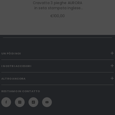
Cravatta 3 pieghe AURORA
in seta stampata inglese
Marrone
€100,00
UN PÒ DI NOI
I NOSTRI ACCESORI
ALTRO ANCORA
RESTIAMO IN CONTATTO