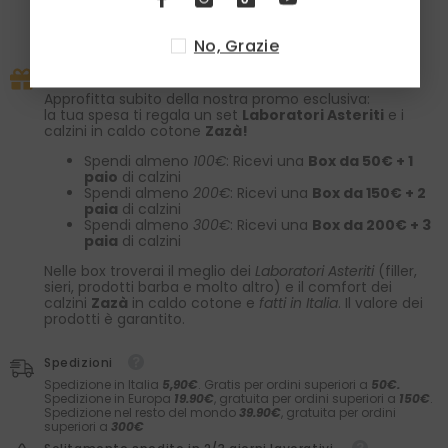
Di solito pronto in 2 ore
Visualizza le informazioni del negozio
No, Grazie
PROMO IN CORSO
Approfitta subito della nostra promo esclusiva:
la tua spesa ti regala un set
Laboratori Asteriti
e i
calzini in caldo cotone
Zazà!
Spendi almeno
100€
: Ricevi una
Box da 50€ + 1
paio
di calzini
Spendi almeno
200€
: Ricevi una
Box da 150€ + 2
paia
di calzini
Spendi almeno
300€
: Ricevi una
Box da 200€ + 3
paia
di calzini
Nelle box troverai il meglio dei
Laboratori Asteriti
(filler,
sieri, prodotti barba e molto altro) e il comfort dei
calzini
Zazà
in caldo cotone e
fatti in Italia
. Il valore dei
prodotti è garantito.
Spedizioni
Spedizione in Italia
5,90€
. Gratis per ordini superiori a
50€.
Spedizione in Europa
19.90€
, gratuita per ordini superiori a
150€
.
Spedizione nel resto del mondo
39.90€
, gratuita per ordini
superiori a
300€